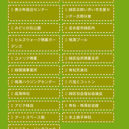
青少年宿泊センター
緑区北部いきいき支援セ
ンター北部分室
みどりが丘公園
名古屋市緑区内
ヒルズウォーク徳重ガー
鳴海プール
デンズ
ユメリア徳重
緑区役所徳重支所
緑環境事業所
有松天満社
鳴海ハウジングセンター
六弦とコットン
成海神社
緑区社会福祉協議会
アピタ緑店
有松・鳴海絞会館
アートスペース創
氷上姉子神社