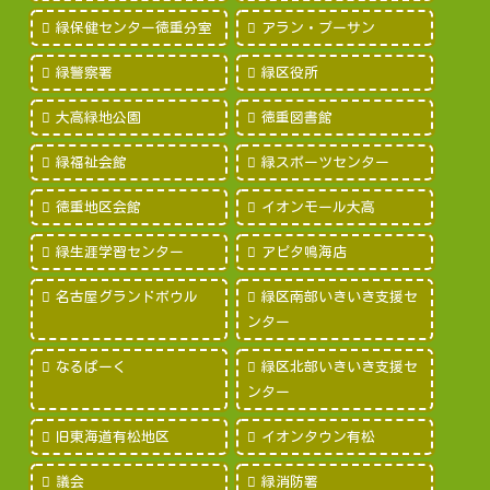
緑保健センター徳重分室
アラン・プーサン
緑警察署
緑区役所
大高緑地公園
徳重図書館
緑福祉会館
緑スポーツセンター
徳重地区会館
イオンモール大高
緑生涯学習センター
アピタ鳴海店
名古屋グランドボウル
緑区南部いきいき支援セ
ンター
なるぱーく
緑区北部いきいき支援セ
ンター
旧東海道有松地区
イオンタウン有松
議会
緑消防署