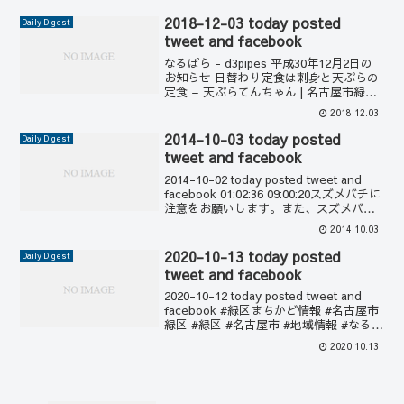
2018-12-03 today posted
Daily Digest
tweet and facebook
なるぱら - d3pipes 平成30年12月2日の
お知らせ 日替わり定食は刺身と天ぷらの
定食 – 天ぷらてんちゃん | 名古屋市緑区
鳴海 #天ぷら #天丼 #かき揚げ #名古屋 #
2018.12.03
緑区… 00:41:42 なるぱら - d3pipes な...
2014-10-03 today posted
Daily Digest
tweet and facebook
2014-10-02 today posted tweet and
facebook 01:02:36 09:00:20スズメバチに
注意をお願いします。また、スズメバチ
の巣を発見されたら、近づかずに大高緑
2014.10.03
地管理事務所に連絡してください (0...
2020-10-13 today posted
Daily Digest
tweet and facebook
2020-10-12 today posted tweet and
facebook #緑区まちかど情報 #名古屋市
緑区 #緑区 #名古屋市 #地域情報 #なるぱ
ら 01:12:162020-10-12にtwitterでつぶや
2020.10.13
いた情報など ...