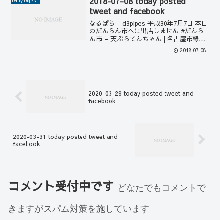
2018-07-08 today posted
Daily Digest
tweet and facebook
なるぱら - d3pipes 平成30年7月7日 本日
のだんらん市へは出店しません #だんら
ん市 – 天ぷらてんちゃん | 名古屋市緑区
鳴海 #天ぷら #天丼 #かき揚げ #名古屋 #
2018.07.08
緑区 #朝市 #マルシェ… 00:56:16 なるぱ
ら ...
2020-03-29 today posted tweet and
facebook
2020-03-31 today posted tweet and
facebook
コメント受付中です
どなたでもコメントで
きますがスパム対策を施しています