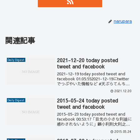
narupara
関連記事
2021-12-20 today posted
Daily Digest
tweet and facebook
2021-12-19 today posted tweet and
facebook 01:05:552021-12-19にtwitter
でつぶやいた情報など #天ぷらてんちゃ
ん #名古屋 #天丼 #天ぷら定食 #緑区 #鳴
2021.12.20
海 03:16:...
2015-05-24 today posted
Daily Digest
tweet and facebook
2015-05-23 today posted tweet and
facebook 00:53:17「目先の小さな利益に
惑わされないように」顧小利則大利之残
也 05:36:08昨日はグランドゴルフ大会&運
2015.05.24
動会と、スポーツイベントが盛りだく...