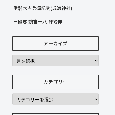
常磐木吉兵衛記功(成海神社)
三國志 魏書十八 許褚傳
アーカイブ
カテゴリー