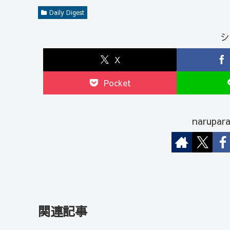
Daily Digest
シ
X
Pocket
narup
関連記事