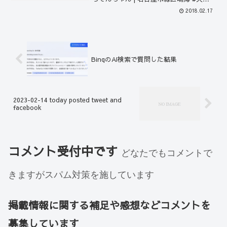
ら #天丼 #かき揚げ #名古屋 #緑区 #ウオ
2018.02.17
ダイプラス…... 00:47:28 なるぱら - d3...
BingのAI検索で質問した結果
2023-02-14 today posted tweet and
facebook
コメント受付中です
どなたでもコメントで
きますがスパム対策を施しています
掲載情報に関する補足や感想などコメントを
募集しています