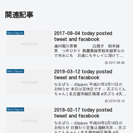
関連記事
2017-09-04 today posted
Daily Digest
tweet and facebook
遠州菊川茶寮 臼挽き 粉末緑
茶 つゆひかり 無農薬緑茶粉末緑茶なの
で冷水にも お湯にもキレイに溶けて茶
殻が出ませんので... 00:14:422017-09-03
2017.09.04
today posted tweet and facebook
201...
2019-03-12 today posted
Daily Digest
tweet and facebook
なるぱら - d3pipes 平成31年3月11日の
お知らせ 本日は定休日です – 天ぷらてん
ちゃん | 名古屋市緑区鳴海 #天ぷら #天丼
#かき揚げ #名古屋 #緑区… 01:31:36 な
2019.03.12
るぱら - d3pipes なるぱら – d3...
2018-02-17 today posted
Daily Digest
tweet and facebook
なるぱら - d3pipes 平成30年2月16日の
お知らせ 日替わり定食は海鮮天丼 – 天ぷ
らてんちゃん | 名古屋市緑区鳴海 #天ぷ