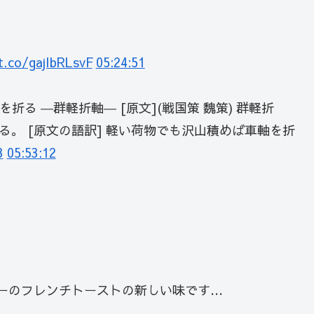
t.co/gajIbRLsvF
05:24:51
る ―群軽折軸― [原文](戦国策 魏策) 群軽折
折る。 [原文の語訳] 軽い荷物でも沢山積めば車軸を折
3
05:53:12
ーのフレンチトーストの新しい味です…