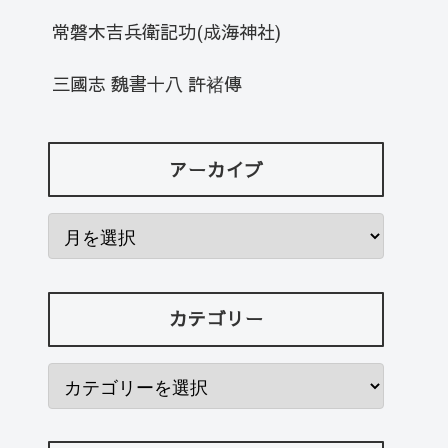
常磐木吉兵衛記功(成海神社)
三國志 魏書十八 許褚傳
アーカイブ
カテゴリー