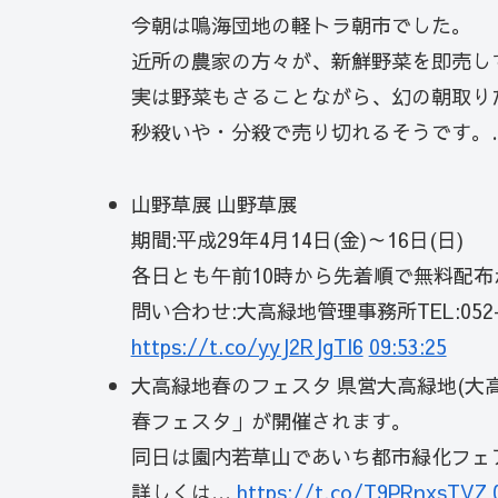
今朝は鳴海団地の軽トラ朝市でした。
近所の農家の方々が、新鮮野菜を即売し
実は野菜もさることながら、幻の朝取り
秒殺いや・分殺で売り切れるそうです。
山野草展 山野草展
期間:平成29年4月14日(金)～16日(日)
各日とも午前10時から先着順で無料配布
問い合わせ:大高緑地管理事務所TEL:052-
https://t.co/yyJ2RJgTl6
09:53:25
大高緑地春のフェスタ 県営大高緑地(大高
春フェスタ」が開催されます。
同日は園内若草山であいち都市緑化フェ
詳しくは…
https://t.co/T9PRnxsTVZ