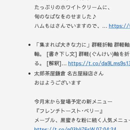
たっぷりのホワイトクリームに、
旬のなばなをのせました♪
ハムもはさんでいますので、…
https://
「集まれば大きな力に」群軽折軸 群軽軸を折
軸。 [書き下し文] 群軽(ぐんけい)軸を
る。 [解釈]…
https://t.co/da9Lms9s1
太郎茶屋鎌倉 名古屋緑店さん
おはようございます
今月末から登場予定の新メニュー
『フレンチトースト･ベリー』
メープル、黒蜜きな粉に続く人気メニュ
https://t.co/p03hli76sW
07:04:24