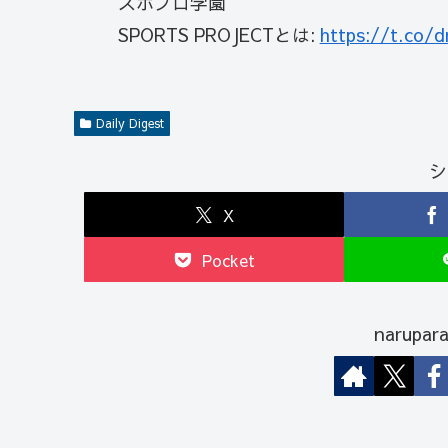
スポプロ学園
SPORTS PROJECTとは:
https://t.co/
Daily Digest
シ
X
Pocket
narup