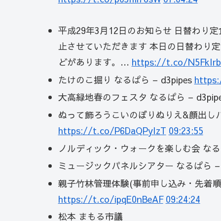
平成29年3月12日のお知らせ 日替わ
止させていただきます 本日の日替わり定
どがあります。…
https://t.co/N5FkIr
たけのこ掘り なるぱら – d3pipes
https
大高緑地春のフェスタ なるぱら – d3pip
ぬって飾ろうこいのぼりぬりえ&顔出しパネル 
https://t.co/P6DaQPyIzT
09:23:55
ノルディック・ウォークを楽しむ会 なるぱら 
ミュージックパネルシアター なるぱら – d3
親子竹林管理体験(事前申し込み・先着順・受付
https://t.co/ipqE0nBeAF
09:24:24
松本 まもる市議