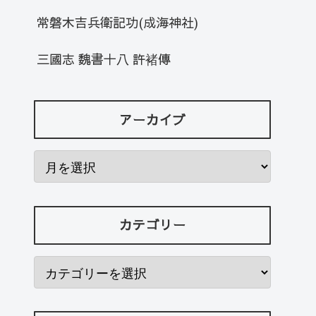
常磐木吉兵衛記功(成海神社)
三國志 魏書十八 許褚傳
アーカイブ
カテゴリー