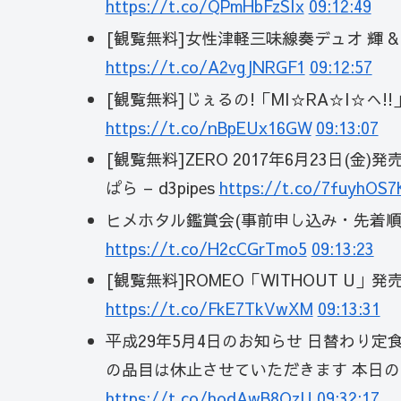
https://t.co/QPmHbFzSIx
09:12:49
[観覧無料]女性津軽三味線奏デュオ 輝 & 輝
https://t.co/A2vgJNRGF1
09:12:57
[観覧無料]じぇるの!「MI☆RA☆I☆へ!!
https://t.co/nBpEUx16GW
09:13:07
[観覧無料]ZERO 2017年6月23日(金
ぱら – d3pipes
https://t.co/7fuyhOS7
ヒメホタル鑑賞会(事前申し込み・先着順・受付
https://t.co/H2cCGrTmo5
09:13:23
[観覧無料]ROMEO「WITHOUT U」発
https://t.co/FkE7TkVwXM
09:13:31
平成29年5月4日のお知らせ 日替わり
の品目は休止させていただきます 本日
https://t.co/hodAwB8OzU
09:32:17