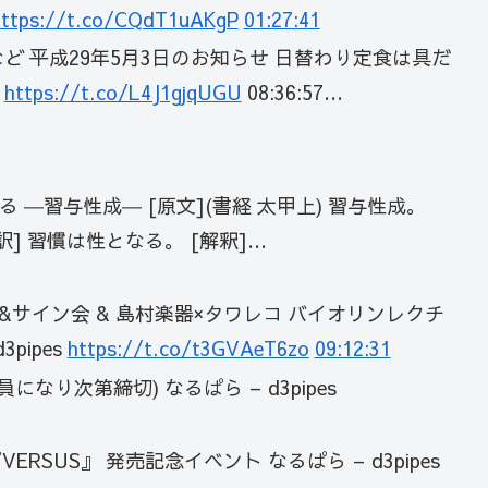
https://t.co/CQdT1uAKgP
01:27:41
た情報など 平成29年5月3日のお知らせ 日替わり定食は具だ
�
https://t.co/L4J1gjqUGU
08:36:57…
―習与性成― [原文](書経 太甲上) 習与性成。
訳] 習慣は性となる。 [解釈]…
イブ&サイン会 & 島村楽器×タワレコ バイオリンレクチ
pipes
https://t.co/t3GVAeT6zo
09:12:31
り次第締切) なるぱら – d3pipes
『VERSUS』 発売記念イベント なるぱら – d3pipes