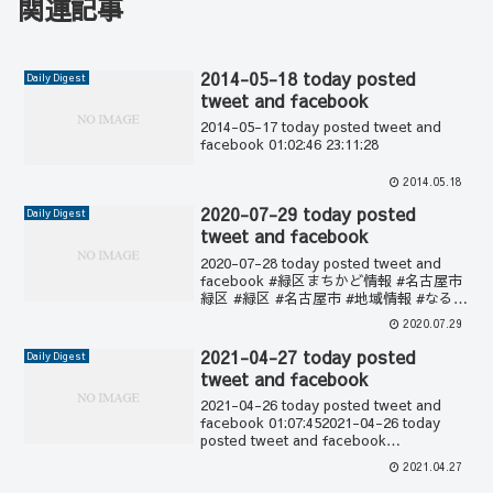
関連記事
2014-05-18 today posted
Daily Digest
tweet and facebook
2014-05-17 today posted tweet and
facebook 01:02:46 23:11:28
2014.05.18
2020-07-29 today posted
Daily Digest
tweet and facebook
2020-07-28 today posted tweet and
facebook #緑区まちかど情報 #名古屋市
緑区 #緑区 #名古屋市 #地域情報 #なるぱ
ら 02:12:062020-07-28にtwitterでつぶや
2020.07.29
いた情報など ...
2021-04-27 today posted
Daily Digest
tweet and facebook
2021-04-26 today posted tweet and
facebook 01:07:452021-04-26 today
posted tweet and facebook
01:18:332021-04-26にtwitter...
2021.04.27