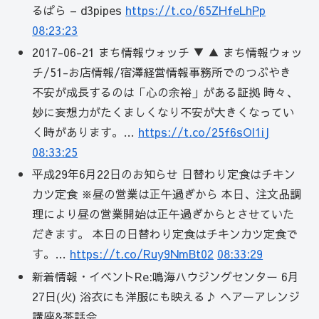
るぱら – d3pipes
https://t.co/65ZHfeLhPp
08:23:23
2017-06-21 まち情報ウォッチ ▼ ▲ まち情報ウォッ
チ/51-お店情報/宿澤経営情報事務所でのつぶやき
不安が成長するのは「心の余裕」がある証拠 時々、
妙に妄想力がたくましくなり不安が大きくなってい
く時があります。…
https://t.co/25f6sOl1iJ
08:33:25
平成29年6月22日のお知らせ 日替わり定食はチキン
カツ定食 ※昼の営業は正午過ぎから 本日、注文品調
理により昼の営業開始は正午過ぎからとさせていた
だきます。 本日の日替わり定食はチキンカツ定食で
す。…
https://t.co/Ruy9NmBt02
08:33:29
新着情報・イベントRe:鳴海ハウジングセンター 6月
27日(火) 浴衣にも洋服にも映える♪ ヘアーアレンジ
講座&茶話会