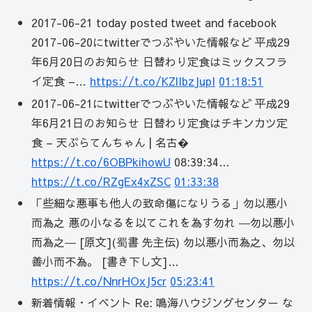
2017-06-21 today posted tweet and facebook
2017-06-20にtwitterでつぶやいた情報など 平成29
年6月20日のお知らせ 日替わり定食はミックスフラ
イ定食 –…
https://t.co/KZlIbzJupI
01:18:51
2017-06-21にtwitterでつぶやいた情報など 平成29
年6月21日のお知らせ 日替わり定食はチキンカツ定
食 – 天ぷらてんちゃん | 名古�
https://t.co/6OBPkihowU
08:39:34…
https://t.co/RZgEx4xZSC
01:33:38
「些細な悪事も他人の致命傷になりうる」勿以悪小
而為之 悪の小なるを以てこれを為す勿れ ―勿以悪小
而為之― [原文](蜀書 先主伝) 勿以悪小而為之、勿以
善小而不為。 [書き下し文]…
https://t.co/NnrHOxJ5cr
05:23:41
新着情報・イベント Re: 鳴海ハウジングセンター な