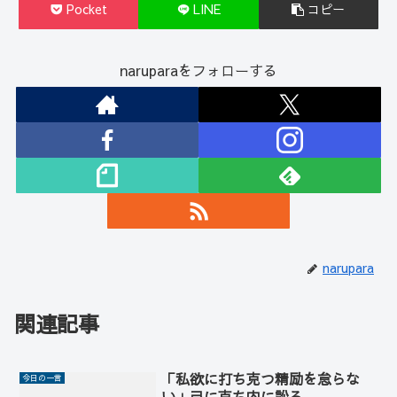
Pocket
LINE
コピー
naruparaをフォローする
narupara
関連記事
「私欲に打ち克つ精励を怠らな
今日の一言
い」己に克ち内に訟る