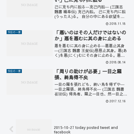
己に克ち内に訟る―克己内訟― (三国志
魏書 楊阜伝) 克己內訟。 己に克ち内に訟
(うったえ)る。 自分の中にある欲望を克
服するように意識する。 自分の中にある
2018.11.18
欲望に打ち克つことを心の中で常に意識
するということです。 できるトップは私
「悪いのはその人だけではないの
今日の一言
欲より...
か」悪を悪むに其の身に止める
悪を悪むに其の身に止める―悪悪止其身
―(三国志 魏書 王粲伝)惡惡止其身。悪(あ
く)を悪(にく)むにその身に止める。悪を
憎んでもその人だけに留める。人を批判
2018.08.14
するのに、その家族や先祖までをも対象
にすべきでない、その人だけで止めてお
「周りの助けが必要」一目之羅
今日の一言
くということ...
張、終鳥得不矣
一目の羅を張れども、終い鳥を得ずや―
一目之羅張、終鳥得不矣― (三国志 魏書
崔琰伝) 得鳥者、羅之一目也、然一目之羅
張、終鳥得不矣。 鳥を得るものは、羅こ
2017.12.16
れ一目なり、しかるに一目の羅を張れど
も、終い鳥を得ずや。 鳥を捕らえるの
は、網の一目...
2015-10-27 today posted tweet and
facebook