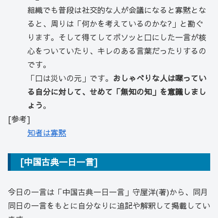
組織でも普段は社交的な人が会議になると寡黙とな
ると、周りは「何かを考えているのかな?」と勘ぐ
ります。そして得てしてボソッと口にした一言が核
心をついていたり、キレのある言葉だったりするの
です。
「口は災いの元」です。
おしゃべりな人は喋ってい
る自分に対して、せめて「無知の知」を意識しまし
ょう
。
[参考]
知者は寡黙
[中国古典一日一言]
今日の一言は「中国古典一日一言」守屋洋(著)から、同月
同日の一言をもとに自分なりに追記や解釈して掲載してい