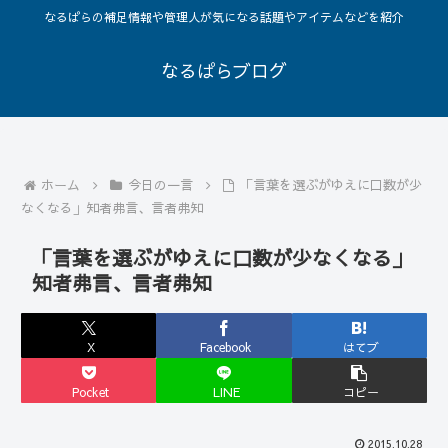
なるぱらの補足情報や管理人が気になる話題やアイテムなどを紹介
なるぱらブログ
ホーム
今日の一言
「言葉を選ぶがゆえに口数が少
なくなる」知者弗言、言者弗知
「言葉を選ぶがゆえに口数が少なくなる」
知者弗言、言者弗知
X
Facebook
はてブ
Pocket
LINE
コピー
2015.10.28