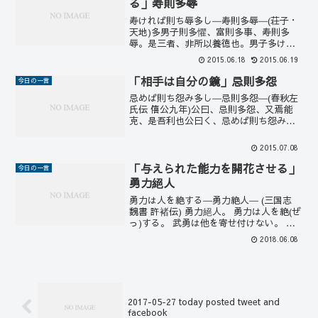
る」寿則多辱
寿ければ則ち辱多し―寿則多辱―(荘子・
天地)多男子則多懼、富則多事、寿則多
辱。是三者、非所以養徳也。男子多けれ
ば則ち懼(おそ)れ多く、富めば則ち事多
2015.06.18
2015.06.19
く、寿(いのちなが)ければ則ち辱多し。是
の三者は、徳を養う所以ゆえんに非ざる
「相手は自分の鏡」忌則多怨
今日の一言
なり。男の子が多...
忌めば則ち怨み多し―忌則多怨―(春秋左
氏伝 僖公九年)公曰、忌則多怨、又焉能
克、是吾利也公曰く、忌めば則ち怨み多
し。又焉ぞ能く克たん。是れ吾が利な
り、と誰かを忌み嫌えば、逆にその人か
2015.07.08
ら怨まれることになる誰かを忌み嫌え
ば、逆にその人から怨まれ...
「与えられた能力を開花させる」
今日の一言
勇力絕人
勇力は人を絶する―勇力絶人― (三国志
魏書 許褚伝) 勇力絕人。 勇力は人を絶(ぜ
っ)する。 武勇は他を寄せ付けない。 そ
の武勇は並ぶものがいないほど抜きん出
2018.06.08
ているということです。 天は二物を与え
ずということは一つは与えてもらえてい
るとい...
2017-05-27 today posted tweet and
facebook