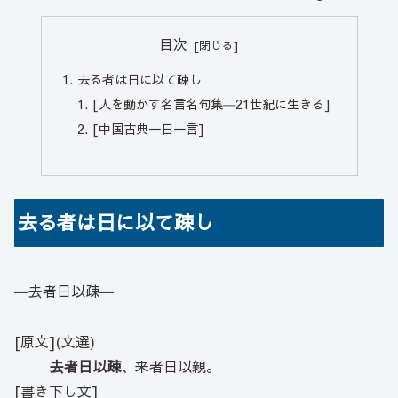
目次
去る者は日に以て疎し
[人を動かす名言名句集―21世紀に生きる]
[中国古典一日一言]
去る者は日に以て疎し
―去者日以疎―
[原文](文選)
去者日以疎
、来者日以親。
[書き下し文]