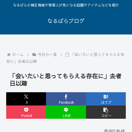
なるぱらの補足情報や管理人が気になる話題やアイテムなどを紹介
なるぱらブログ
ホーム
今日の一言
「会いたいと思ってもらえる存
在に」去者日以疎
「会いたいと思ってもらえる存在に」去者
日以疎
X
Facebook
はてブ
Pocket
LINE
コピー
2017.05.28