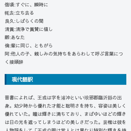
俄頃:すぐに、瞬時に
輒去:立ち去る
良久:しばらくの間
清賞:清浄で賞賛に値し
卿:あなた
倫:輩に同じ、ともがら
阿:他人の子、親しみの気持ちをあらわして呼ぶ言葉につ
く接頭辞
現代語訳
晋書によれば、王戎は字を濬冲といい琅邪郡臨沂縣の出
身。幼少時から優れた才能と聡明さを持ち、容姿は美しく
優れていた。瞳は輝きに満ちており、まばゆいほどの輝き
は日の光を遮ってしまうほどの美しさだった。裴楷は彼を
人物評をして「王戎の眼は常人とは異なり特別な輝きを持