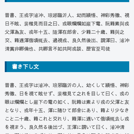
晋書、王戎字濬冲、琅琊臨沂人、幼而頴悟、神彩秀徹、視
日不眩、裴楷見而目之曰、戎眼爛爛如巖下電、阮籍素與戎
父渾為友、戎年十五、隨渾在郎舎、少籍二十歳、籍與之
交、籍適渾俄頃輒去、過視戎、良久然後出、謂渾曰、濬冲
清賞非卿倫也、共卿言不如共阿戎談、歴官至司徒
書き下し文
晋書、王戎字は濬冲、琅邪臨沂の人、幼くして頴悟、神彩
秀徹、日を視て眩せず、裴楷見て之れを目して曰く、戎の
眼は爛爛とし巖下の電の如く、阮籍は素より戎の父渾と友
となり、戎年十五、渾に随ひて郎舎にあり、籍より少なき
こと二十歳、籍これと交れり、籍渾に適いて俄頃輒去し戎
を視まう、良久然る後出づ、王渾に謂いて曰く、濬冲清