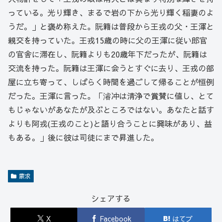
っている。光り輝き、まるで岩の下から光り輝く稲妻のよ
うだ。」と褒め称えた。阮籍は普段から王戎の父・王渾と
親交を持っていた。王戎15歳の時に父の王渾に従い郎官
の官舎に滞在し、阮籍よりも20歳年下だったが、阮籍は
交流を持った。阮籍は王渾に会うとすぐに去り、王戎の部
屋に立ち寄って、しばらく時間を過ごして帰ることが恒例
だった。王渾に言った。「濬冲は清浄で賞賛に値し、とて
もじゃないがあなたが及ぶところではない。あなたと話す
よりも阿戎(王戎のこと)と語り合うことに興味があり、益
もある。」後に彼は司徒にまで昇進した。
蒙求
シェアする
X
Facebook
はてブ