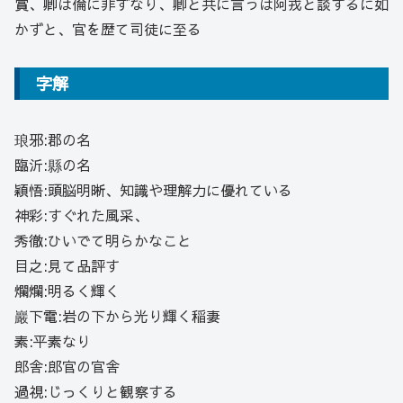
賞、卿は倫に非ずなり、卿と共に言うは阿戎と談するに如
かずと、官を歴て司徒に至る
字解
琅邪:郡の名
臨沂:縣の名
穎悟:頭脳明晰、知識や理解力に優れている
神彩:すぐれた風采、
秀徹:ひいでて明らかなこと
目之:見て品評す
爛爛:明るく輝く
巖下電:岩の下から光り輝く稲妻
素:平素なり
郎舎:郎官の官舎
過視:じっくりと観察する