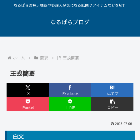
なるぱらの補足情報や管理人が気になる話題やアイテムなどを紹介
なるぱらブログ
ホーム
蒙求
王戎簡要
王戎簡要
X
Facebook
はてブ
Pocket
LINE
コピー
2023.07.09
白文