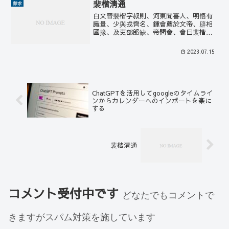
裴楷淸通
蒙求
白文晉裴楷字叔則、河東聞喜人、明悟有
識量、少與戎齊名、鍾會薦於文帝、辟相
國掾、及吏部郎缺、帝問會、會曰裴楷清
通、王戎簡要、皆其選也、於是用楷、楷
風神高邁、容儀俊爽、博渉羣書、特精理
2023.07.15
義、時謂之玉人、又稱、見叔則如近玉
山、映照人也、轉中書郎、出...
ChatGPTを活用してgoogleのタイムライ
ンからカレンダーへのインポートを楽に
する
裴楷淸通
コメント受付中です
どなたでもコメントで
きますがスパム対策を施しています