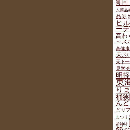
割引
ム商品
品券
ヒ
ー
高わ
～ス
高健康
天ぷ
天下一
見学
明軽
東
り
桶狭
んど
どりフ
まつり
荷神社