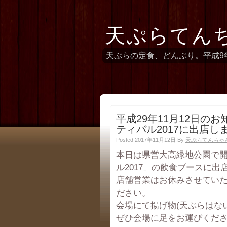
天ぷらてん
天ぷらの定食、どんぶり。平成9
平成29年11月12日の
ティバル2017に出店し
Posted 2017年11月12日
By
天ぷらてんちゃ
本日は県営大高緑地公園で
ル2017」の飲食ブースに出
店舗営業はお休みさせてい
ださい。
会場にて揚げ物(天ぷらはな
ぜひ会場に足をお運びくだ