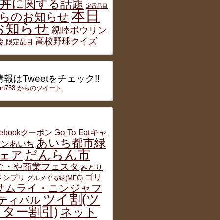
丼に関する話題
定番品目
本日
らのお知らせ
お知らせ
親睦ボウリン
会
高校野球クイズ
限定品目
報はTweetをチェック!!
han758 からのツイート
cebookクーポン
Go To Eatキャ
あいち都市緑
ーンあいち
だんらん市
ェア
ご・や商業フェスタ
みどり
ゴリ
グランプリ
グルメぐる緑(MFC)
サムライ・ニンジャフ
ツイ割(ツ
ティバル
ター割引)
ネット