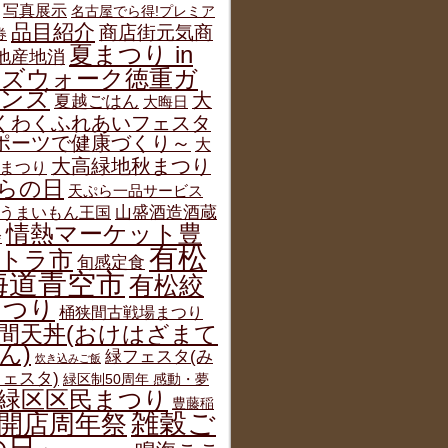
写真展示
名古屋でら得!プレミア
品目紹介
商店街元気商
券
夏まつり in
地産地消
ルズウォーク徳重ガ
デンズ
大
夏越ごはん
大晦日
くわくふれあいフェスタ
ポーツで健康づくり～
大
大高緑地秋まつり
まつり
らの日
天ぷら一品サービス
うまいもん王国
山盛酒造酒蔵
情熱マーケット豊
会
有松
トラ市
旬感定食
海道青空市
有松絞
まつり
桶狭間古戦場まつり
間天丼(おけはざまて
ん)
緑フェスタ(み
炊き込みご飯
ェスタ)
緑区制50周年 感動・夢
緑区区民まつり
豊藤稲
雑穀ご
開店周年祭