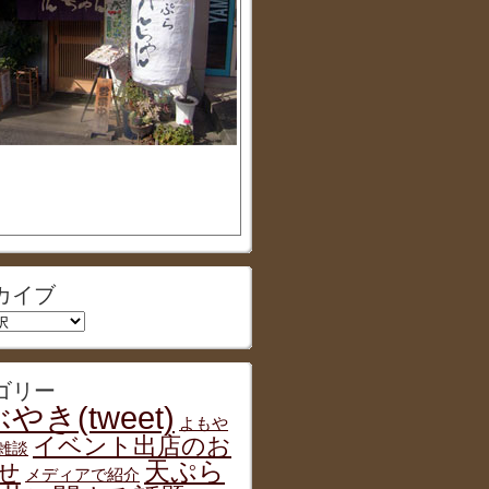
カイブ
ゴリー
やき(tweet)
よもや
イベント出店のお
雑談
天ぷら
せ
メディアで紹介