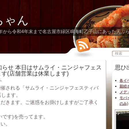
ちゃん
年から令和4年末まで名古屋市緑区鳴海町乙子山にあった天ぷ
お知らせ 本日はサムライ・ニンジャフェス
思ひ
ます(店舗営業は休業します)
ん
各イ
親睦
開催される「サムライ・ニンジャフェスティバ
メデ
店します。
モバ
ただきます。ご迷惑をお掛けしますがご了承く
のみ)
いです)を売ってます。
さい。