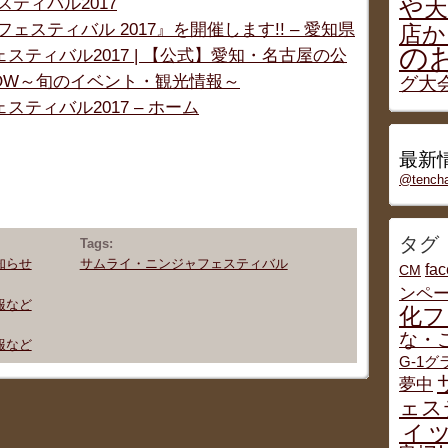
ティバル2017
や天
ェスティバル 2017』を開催します!! – 愛知県
店か
の
スティバル2017 | 【公式】愛知・名古屋の公
 NOW～旬のイベント・観光情報～
グ大
ティバル2017 – ホーム
最新情
@tenc
タグ
Tags:
知らせ
サムライ・ニンジャフェスティバル
fa
CM
ンペ
情報など
化フ
な・
情報など
G-1
夢中
ェス
ィッ