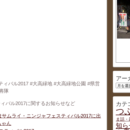
アー
バル2017 #大高緑地 #大高緑地公園 #県営
ア
武将隊
ー
カ
ィバル2017に関するお知らせなど
イ
カテ
ブ
つぶ
日)はサムライ・ニンジャフェスティバル2017に出
ま話・
ちゃん
知ら