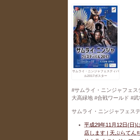
サムライ・ニンジャフェスティバ
ル2017ポスター
#サムライ・ニンジャフェスティ
大高緑地 #合戦ワールド #
サムライ・ニンジャフェステ
平成29年11月12日(
店します | 天ぷらてん