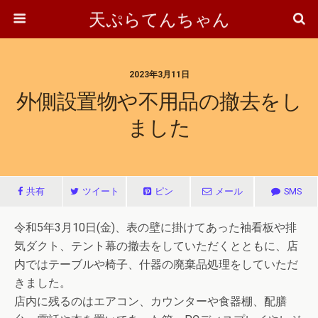
天ぷらてんちゃん
2023年3月11日
外側設置物や不用品の撤去をし
ました
共有
ツイート
ピン
メール
SMS
令和5年3月10日(金)、表の壁に掛けてあった袖看板や排
気ダクト、テント幕の撤去をしていただくとともに、店
内ではテーブルや椅子、什器の廃棄品処理をしていただ
きました。
店内に残るのはエアコン、カウンターや食器棚、配膳