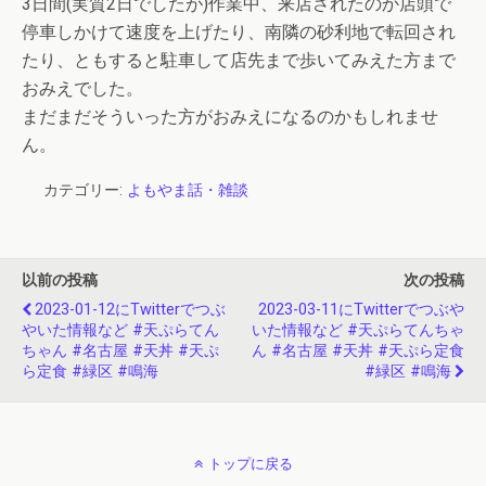
3日間(実質2日でしたが)作業中、来店されたのか店頭で
停車しかけて速度を上げたり、南隣の砂利地で転回され
たり、ともすると駐車して店先まで歩いてみえた方まで
おみえでした。
まだまだそういった方がおみえになるのかもしれませ
ん。
カテゴリー:
よもやま話・雑談
以前の投稿
次の投稿
2023-01-12にtwitterでつぶ
2023-03-11にtwitterでつぶや
やいた情報など #天ぷらてん
いた情報など #天ぷらてんちゃ
ちゃん #名古屋 #天丼 #天ぷ
ん #名古屋 #天丼 #天ぷら定食
ら定食 #緑区 #鳴海
#緑区 #鳴海
トップに戻る