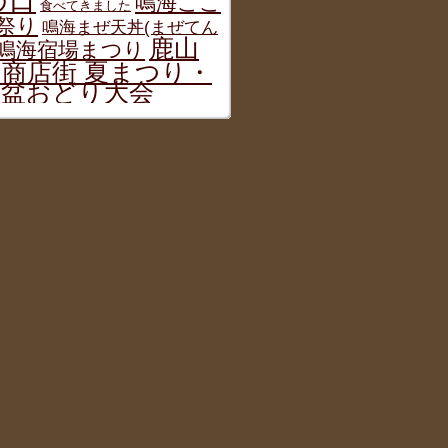
の日
鳴海ここ
食べてきました
祭り
鳴海まぜ天丼(まぜてん
鹿山
鳴海宿場まつり
商店街 夏まつり・
涼盆おどり大会