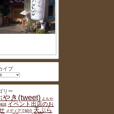
カイブ
ゴリー
やき(tweet)
よもや
イベント出店のお
雑談
天ぷら
せ
メディアで紹介