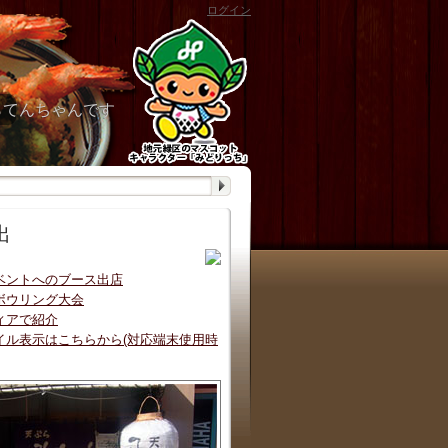
ログイン
らてんちゃんです
出
ベントへのブース出店
ボウリング大会
ィアで紹介
イル表示はこちらから(対応端末使用時