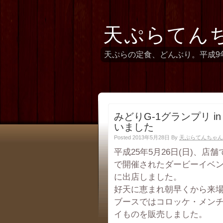
天ぷらてん
天ぷらの定食、どんぶり。平成9
みどりG-1グランプリ 
いました
Posted 2013年5月28日
By
天ぷらてんちゃん
平成25年5月26日(日)、店
で開催されたダービーイベント
に出店しました。
好天に恵まれ朝早くから来
ブースではコロッケ・メン
イものを販売しました。