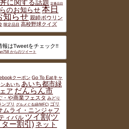
丼に関する話題
定番品目
本日
らのお知らせ
お知らせ
親睦ボウリン
会
高校野球クイズ
限定品目
報はTweetをチェック!!
han758 からのツイート
cebookクーポン
Go To Eatキャ
あいち都市緑
ーンあいち
だんらん市
ェア
ご・や商業フェスタ
みどり
ゴリ
グランプリ
グルメぐる緑(MFC)
サムライ・ニンジャフ
ツイ割(ツ
ティバル
ター割引)
ネット