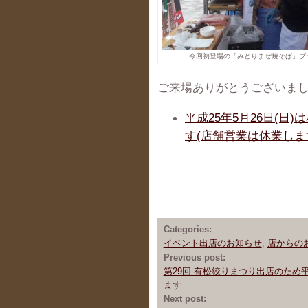
今回初登場の「みどりまぜ焼そば」ブ
ご来場ありがとうございま
平成25年5月26日(日)
す(店舗営業は休業しま
Categories:
イベント出店のお知らせ
,
店からの
Previous post:
第29回 有松絞りまつり出店のため平
ます
Next post: