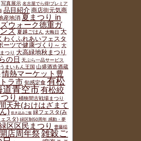
写真展示
名古屋でら得!プレミア
品目紹介
商店街元気商
券
夏まつり in
地産地消
ルズウォーク徳重ガ
デンズ
大
夏越ごはん
大晦日
くわくふれあいフェスタ
ポーツで健康づくり～
大
大高緑地秋まつり
まつり
らの日
天ぷら一品サービス
うまいもん王国
山盛酒造酒蔵
情熱マーケット豊
会
有松
トラ市
旬感定食
海道青空市
有松絞
まつり
桶狭間古戦場まつり
間天丼(おけはざまて
ん)
緑フェスタ(み
炊き込みご飯
ェスタ)
緑区制50周年 感動・夢
緑区区民まつり
豊藤稲
雑穀ご
開店周年祭