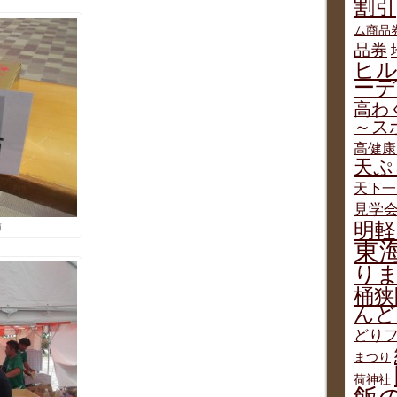
割引
ム商品
品券
ヒ
ー
高わ
～ス
高健康
天ぷ
天下一
見学
明軽
箱
東
り
桶狭
んど
どりフ
まつり
荷神社