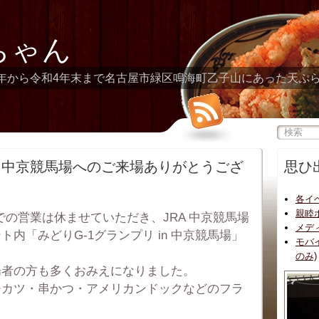
ちゃん
年から令和4年末まで名古屋市緑区鳴海町乙子山にあった天ぷ
in 中京競馬場へのご来場ありがとうござ
思ひ
各イ
親睦
舗での営業は休ませていただき、JRA 中京競馬場
メデ
内「みどりG-1グランプリ in 中京競馬場」
モバ
のみ)
場者の方も多くおみえになりました。
チカツ・串かつ・アメリカンドックなどのフラ