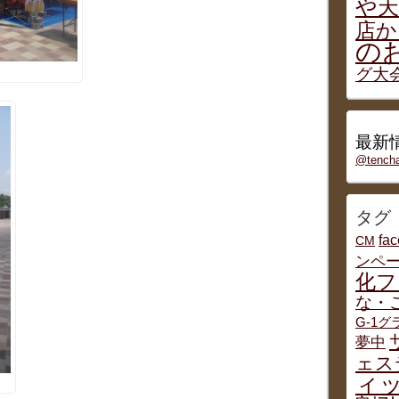
や天
店か
の
グ大
最新情
@tenc
タグ
fa
CM
ンペ
化フ
な・
G-1
夢中
ェス
ィッ