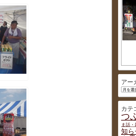
アー
ア
ー
カ
イ
カテ
ブ
つぶ
ま話・
知ら