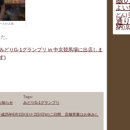
飯
よい
どん)
通り
ースが人気
納
した。
はみどりG-1グランプリ in 中京競馬場に出店しま
す)
Tags:
お知らせ
みどりG-1グランプリ
成25年6月1日(土)と2日(日)の二日間、店舗営業はお休みし