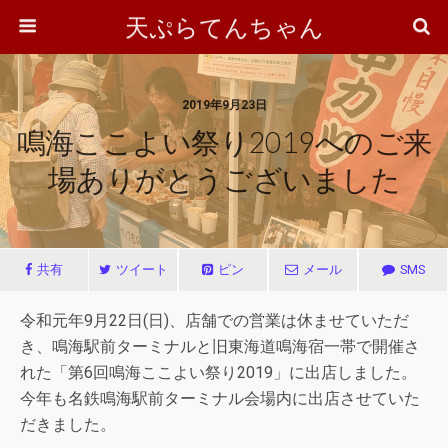
天ぷらてんちゃん
2019年9月23日
鳴海ここよい祭り2019へのご来
場ありがとうございました
共有
ツイート
ピン
メール
SMS
令和元年9月22日(日)、店舗での営業は休ませていただ
き、鳴海駅前ターミナルと旧東海道鳴海宿一帯で開催さ
れた「第6回鳴海ここよい祭り2019」に出店しました。
今年も名鉄鳴海駅前ターミナル会場内に出店させていた
だきました。