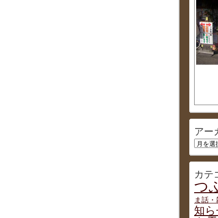
アー
ア
ー
カ
イ
カテ
ブ
つぶ
ま話・
知ら