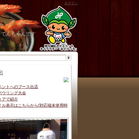
ログイン
らてんちゃんです
出
ベントへのブース出店
ボウリング大会
ィアで紹介
イル表示はこちらから(対応端末使用時