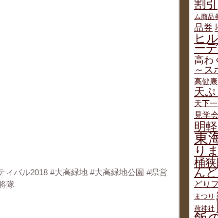
割引
ム商品
品券
ヒ
ー
高わ
～ス
高健康
天ぷ
天下一
見学
明軽
東
り
桶狭
んど
バル2018 #大高緑地 #大高緑地公園 #県営
どりフ
武将隊
まつり
荷神社