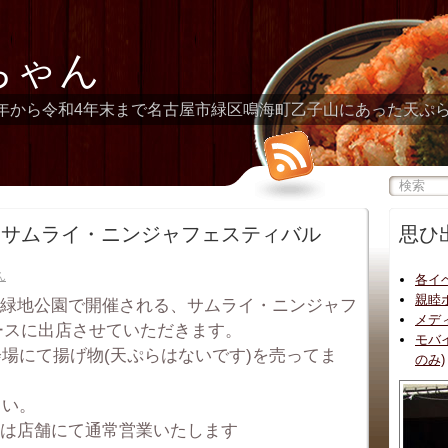
ちゃん
年から令和4年末まで名古屋市緑区鳴海町乙子山にあった天ぷ
日)はサムライ・ニンジャフェスティバル
思ひ
ん
各イ
親睦
に大高緑地公園で開催される、サムライ・ニンジャフ
メデ
ブースに出店させていただきます。
モバ
場にて揚げ物(天ぷらはないです)を売ってま
のみ)
さい。
合は店舗にて通常営業いたします