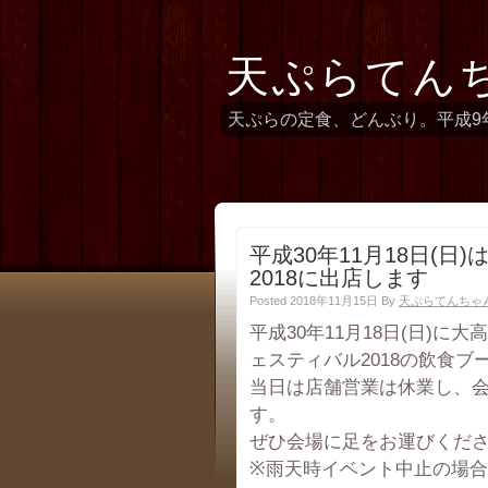
天ぷらてん
天ぷらの定食、どんぶり。平成9
平成30年11月18日(
2018に出店します
Posted 2018年11月15日
By
天ぷらてんちゃ
平成30年11月18日(日)
ェスティバル2018の飲食
当日は店舗営業は休業し、会
す。
ぜひ会場に足をお運びくだ
※雨天時イベント中止の場