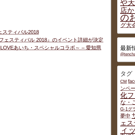
や天
店か
の
グ大
スティバル2018
フェスティバル 2018』のイベント詳細が決定
とのLOVEあいち・スペシャルコラボ～ – 愛知県
最新情
@tenc
タグ
fa
CM
ンペ
化フ
な・
G-1
夢中
ェス
ィッ