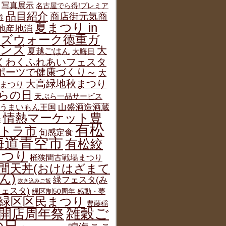
写真展示
名古屋でら得!プレミア
品目紹介
商店街元気商
券
夏まつり in
地産地消
ルズウォーク徳重ガ
デンズ
大
夏越ごはん
大晦日
くわくふれあいフェスタ
ポーツで健康づくり～
大
大高緑地秋まつり
まつり
らの日
天ぷら一品サービス
うまいもん王国
山盛酒造酒蔵
情熱マーケット豊
会
有松
トラ市
旬感定食
海道青空市
有松絞
まつり
桶狭間古戦場まつり
間天丼(おけはざまて
ん)
緑フェスタ(み
炊き込みご飯
ェスタ)
緑区制50周年 感動・夢
緑区区民まつり
豊藤稲
雑穀ご
開店周年祭