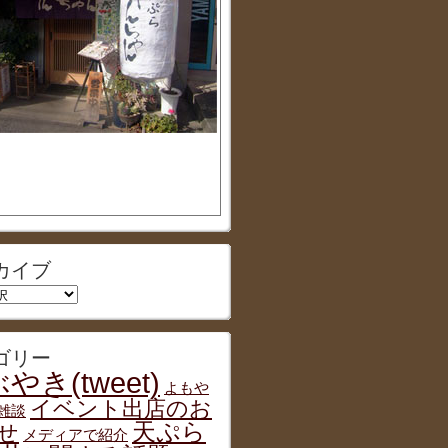
カイブ
ゴリー
やき(tweet)
よもや
イベント出店のお
雑談
天ぷら
せ
メディアで紹介