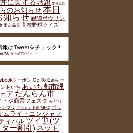
丼に関する話題
定番品目
本日
らのお知らせ
お知らせ
親睦ボウリン
会
高校野球クイズ
限定品目
報はTweetをチェック!!
han758 からのツイート
cebookクーポン
Go To Eatキャ
あいち都市緑
ーンあいち
だんらん市
ェア
ご・や商業フェスタ
みどり
ゴリ
グランプリ
グルメぐる緑(MFC)
サムライ・ニンジャフ
ツイ割(ツ
ティバル
ター割引)
ネット