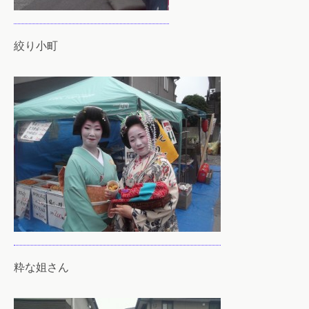
絞り小町
粋な姐さん