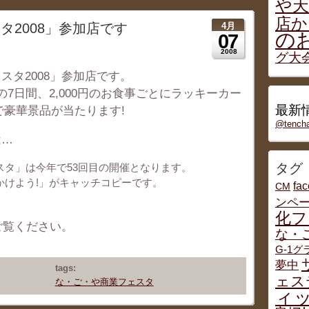
や天
店か
タ2008」参加店です
4月
の
07
2008
グ大
スタ2008」参加店です。
までの7日間、2,000円のお食事ごとにラッキーカー
最新情
で豪華景品が当たります!
@tenc
は…
タグ
スタ」は今年で53回目の開催となります。
かけよう!」がキャッチコピーです。
fa
CM
ンペ
化フ
ご覧ください。
な・
G-1
夢中
tags:
ェス
な・ご・や商業フェスタ
ィッ