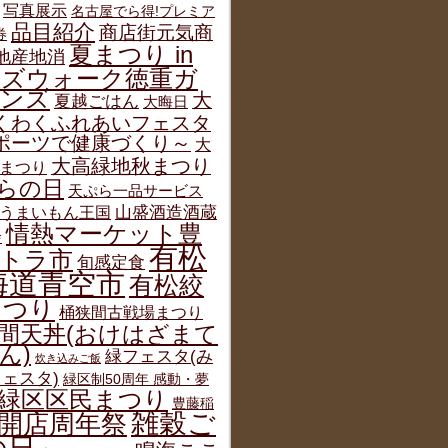
写真展示
名古屋でら得!プレミア
品目紹介
商店街元気商
券
夏まつり in
地産地消
ルズウォーク徳重ガ
デンズ
大
夏越ごはん
大晦日
くわくふれあいフェスタ
ポーツで健康づくり～
大
大高緑地秋まつり
まつり
らの日
天ぷら一品サービス
うまいもん王国
山盛酒造酒蔵
情熱マーケット豊
会
有松
トラ市
旬感定食
海道青空市
有松絞
まつり
桶狭間古戦場まつり
間天丼(おけはざまて
ん)
緑フェスタ(み
炊き込みご飯
ェスタ)
緑区制50周年 感動・夢
緑区区民まつり
豊藤稲
雑穀ご
開店周年祭