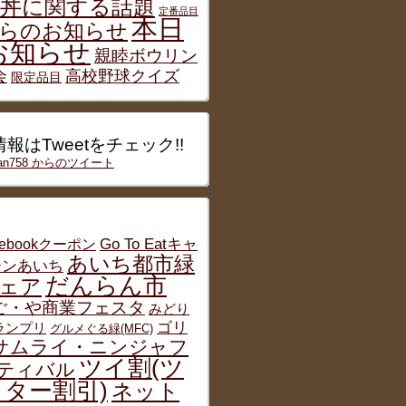
丼に関する話題
定番品目
本日
らのお知らせ
お知らせ
親睦ボウリン
会
高校野球クイズ
限定品目
報はTweetをチェック!!
han758 からのツイート
cebookクーポン
Go To Eatキャ
あいち都市緑
ーンあいち
だんらん市
ェア
ご・や商業フェスタ
みどり
ゴリ
グランプリ
グルメぐる緑(MFC)
サムライ・ニンジャフ
ツイ割(ツ
ティバル
ター割引)
ネット