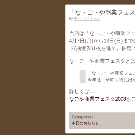
「な・ご・や商業フェス
By
天ぷらてんちゃん
当店は「な・ご・や商業フェ
4月7日(月)から13日(日)
ド(抽選券)1枚を進呈。抽選
な・ご・や商業フェスタと
「な・ご・や商業フェ
今年は「華咲く街に出
詳しくは…
なごや商業フェスタ2008
を
Categories:
本日のお知らせ