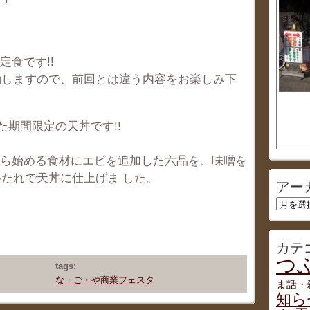
食です!!
動しますので、前回とは違う内容をお楽しみ下
た期間限定の天丼です!!
から始める食材にエビを追加した六品を、味噌を
たれで天丼に仕上げま した。
アー
ア
ー
カ
イ
カテ
ブ
つぶ
tags:
な・ご・や商業フェスタ
ま話・
知ら