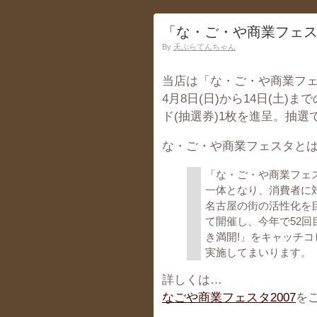
「な・ご・や商業フェス
By
天ぷらてんちゃん
当店は「な・ご・や商業フェ
4月8日(日)から14日(土)
ド(抽選券)1枚を進呈。抽選
な・ご・や商業フェスタと
「な・ご・や商業フェ
一体となり、消費者に
名古屋の街の活性化を
て開催し、今年で52回
き満開!」をキャッチ
実施してまいります。
詳しくは…
なごや商業フェスタ2007
を