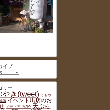
カイブ
ゴリー
やき(tweet)
よもや
イベント出店のお
雑談
天ぷら
せ
メディアで紹介