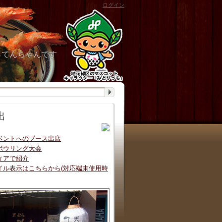
ログイン
らてんちゃんです
出
ベントへのブース出店
ボウリング大会
ィアで紹介
イル表示はこちらから(対応端末使用時