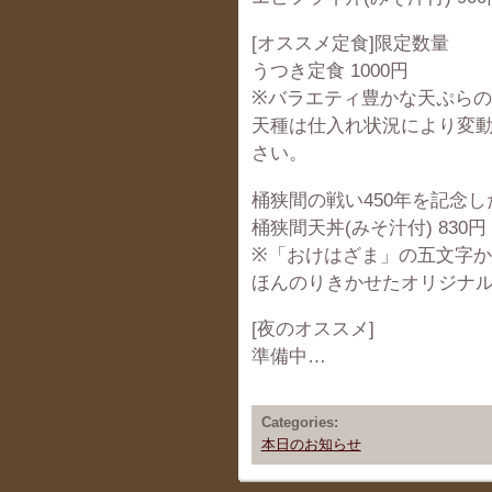
[オススメ定食]限定数量
うつき定食 1000円
※バラエティ豊かな天ぷらの定
天種は仕入れ状況により変
さい。
桶狭間の戦い450年を記念し
桶狭間天丼(みそ汁付) 830円
※「おけはざま」の五文字
ほんのりきかせたオリジナル
[夜のオススメ]
準備中…
Categories:
本日のお知らせ