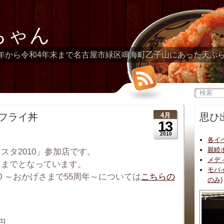
ちゃん
年から令和4年末まで名古屋市緑区鳴海町乙子山にあった天ぷ
ビフライ丼
4月
思ひ
13
2010
各イ
親睦
スタ2010」参加店です。
メデ
日までとなっています。
モバ
0 ～おかげさまで55周年～については
こちらの
のみ)
円