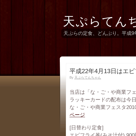
天ぷらてん
天ぷらの定食、どんぶり。平成9
平成22年4月13日はエ
By
天ぷらてんちゃん
当店は「な・ご・や商業フェ
ラッキーカードの配布は今
な・ご・や商業フェスタ201
ページ
[日替わり定食]
エビフライ丼(みそ汁付) 900