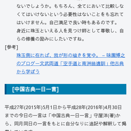
ないでしょうか。もちろん、全てにおいて比較しな
くてはいけないという必要性はないことをも忘れて
はいけません。自己満足で良い時もあるのです。
身近に珠玉といえる人を見つけ師として尊敬し、自
らの修養の励みにしたいですね。
[参考]
珠玉側に在れば、我が形の穢きを覚ゆ。 – 味園博之
のブログ－文武両道「空手道と南洲翁遺訓」他古典
から学ぼう
[中国古典一日一言]
平成27年(2015年)5月1日から平成28年(2016年)4月30日
までの今日の一言は「中国古典一日一言」守屋洋(著)か
ら、同月同日の一言をもとに自分なりに追記や解釈して掲