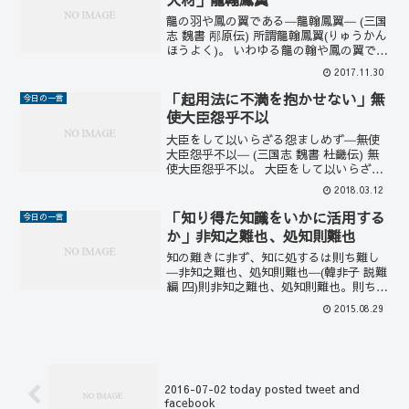
龍の羽や鳳の翼である―龍翰鳳翼― (三国
志 魏書 邴原伝) 所謂龍翰鳳翼(りゅうかん
ほうよく)。 いわゆる龍の翰や鳳の翼であ
る。 いわゆる龍の羽や鳳凰の翼のような
2017.11.30
ものである。 龍の羽や鳳の翼のように貴
重なものであることから、有能な人材で
「起用法に不満を抱かせない」無
今日の一言
ある...
使大臣怨乎不以
大臣をして以いらざる怨ましめず―無使
大臣怨乎不以― (三国志 魏書 杜畿伝) 無
使大臣怨乎不以。 大臣をして以いらざる
怨ましめず。 大臣が用いられないことに
2018.03.12
恨むことのないようにする。 自分が起用
されないことに不満を抱かれるようなこ
「知り得た知識をいかに活用する
今日の一言
とをしては...
か」非知之難也、処知則難也
知の難きに非ず、知に処するは則ち難し
―非知之難也、処知則難也―(韓非子 説難
編 四)則非知之難也、処知則難也。則ち知
の難きに非ず、知に処するは則ち難きな
2015.08.29
り。すなわち、知識を得たり本質的に理
解したり見分けたりするのが難しいので
はなくて、それら...
2016-07-02 today posted tweet and
facebook