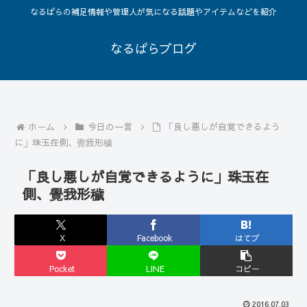
なるぱらの補足情報や管理人が気になる話題やアイテムなどを紹介
なるぱらブログ
ホーム
今日の一言
「良し悪しが自覚できるよう
に」珠玉在側、覺我形穢
「良し悪しが自覚できるように」珠玉在
側、覺我形穢
X
Facebook
はてブ
Pocket
LINE
コピー
2016.07.03