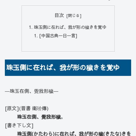
目次
珠玉側に在れば、我が形の穢きを覚ゆ
[中国古典一日一言]
珠玉側に在れば、我が形の穢きを覚ゆ
―珠玉在側、覺我形穢―
[原文](晋書 衛玠傳)
珠玉在側、覺我形穢
。
[書き下し文]
珠玉側(かたわら)に在れば、我が形の穢(きたな)きを