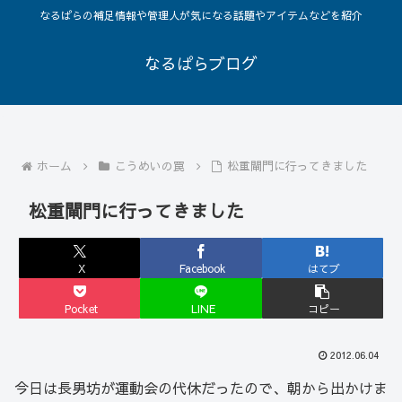
なるぱらの補足情報や管理人が気になる話題やアイテムなどを紹介
なるぱらブログ
ホーム
こうめいの罠
松重閘門に行ってきました
松重閘門に行ってきました
X
Facebook
はてブ
Pocket
LINE
コピー
2012.06.04
今日は長男坊が運動会の代休だったので、朝から出かけま