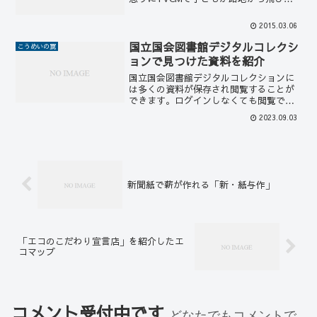
してくるのを認識する機能などの開発が
すすんでいるようですが、てっとり早く
2015.03.06
実装を提案するのは速度情報の認識で
す。制限速度の道路標識は...
国立国会図書館デジタルコレクシ
こうめいの罠
ョンで見つけた資料を紹介
国立国会図書館デジタルコレクションに
は多くの資料が保存され閲覧することが
できます。ログインしなくても閲覧でき
るものほか、無料の会員登録することで
2023.09.03
「送信サービスで閲覧可能」の資料も閲
覧することが可能です。膨大な資料の中
から見つけた資料を少し紹...
新聞紙で薪が作れる「新・紙与作」
「エコのこだわり宣言店」を紹介したエ
コマップ
コメント受付中です
どなたでもコメントで