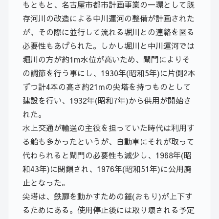
もともと、名古屋市都市計画事業の一環として既
存河川の改造による中川運河の整備が計画された
が、その際に並行して流れる堀川との連絡を図る
必要性もあげられた。しかし堀川と中川運河では
堀川の方が約1m水位が高いため、閘門によりそ
の調節を行う事にし、1930年(昭和5年)に片側2本
ずつ計4本の高さ約21mの尖塔を持つものとして
建設を行い、1932年(昭和7年)から供用が開始さ
れた。
水上交通が輸送の主役を担っていた時代は利用す
る船も多かったというが、自動車にそれが取って
代わられると閘門の必要性も減少し、1968年(昭
和43年)に閉鎖され、1976年(昭和51年)に公用廃
止となった。
尖塔は、鉄扉を動かすための錘(おもり)が上下す
るためにある。使用停止後には取り壊される予定