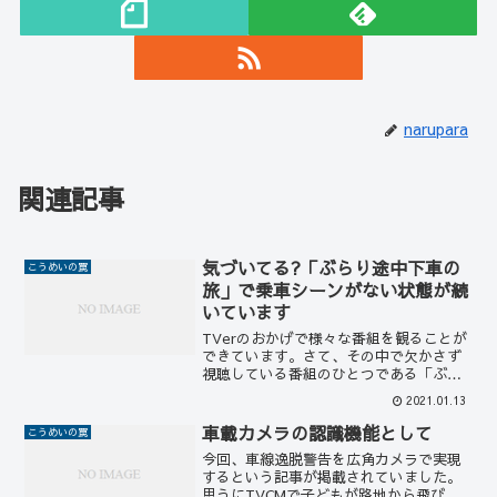
narupara
関連記事
気づいてる?「ぶらり途中下車の
こうめいの罠
旅」で乗車シーンがない状態が続
いています
TVerのおかげで様々な番組を観ることが
できています。さて、その中で欠かさず
視聴している番組のひとつである「ぶら
り途中下車の旅」なんですが、コロナ下
2021.01.13
でも数回を除いてロケは続行されていま
す。しかし、よくよく見ていると気づく
車載カメラの認識機能として
こうめいの罠
んですが、もうずっと...
今回、車線逸脱警告を広角カメラで実現
するという記事が掲載されていました。
思うにTVCMで子どもが路地から飛び出