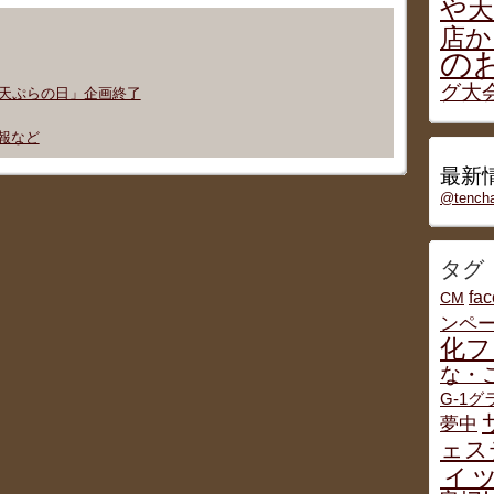
や天
店か
の
グ大
)の「天ぷらの日」企画終了
た情報など
最新情
@tenc
タグ
fa
CM
ンペ
化フ
な・
G-1
夢中
ェス
ィッ