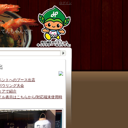
ログイン
らてんちゃんです
出
ベントへのブース出店
ボウリング大会
ィアで紹介
イル表示はこちらから(対応端末使用時