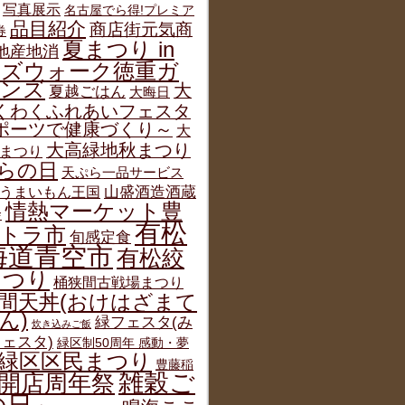
写真展示
名古屋でら得!プレミア
品目紹介
商店街元気商
券
夏まつり in
地産地消
ルズウォーク徳重ガ
デンズ
大
夏越ごはん
大晦日
くわくふれあいフェスタ
ポーツで健康づくり～
大
大高緑地秋まつり
まつり
らの日
天ぷら一品サービス
うまいもん王国
山盛酒造酒蔵
情熱マーケット豊
会
有松
トラ市
旬感定食
海道青空市
有松絞
まつり
桶狭間古戦場まつり
間天丼(おけはざまて
ん)
緑フェスタ(み
炊き込みご飯
ェスタ)
緑区制50周年 感動・夢
緑区区民まつり
豊藤稲
雑穀ご
開店周年祭