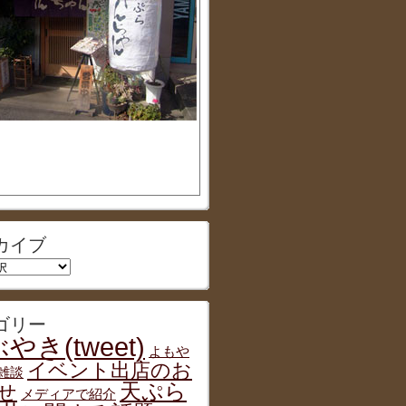
カイブ
ゴリー
やき(tweet)
よもや
イベント出店のお
雑談
天ぷら
せ
メディアで紹介