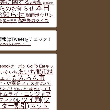
丼に関する話題
定番品目
本日
らのお知らせ
お知らせ
親睦ボウリン
会
高校野球クイズ
限定品目
報はTweetをチェック!!
han758 からのツイート
cebookクーポン
Go To Eatキャ
あいち都市緑
ーンあいち
だんらん市
ェア
ご・や商業フェスタ
みどり
ゴリ
グランプリ
グルメぐる緑(MFC)
サムライ・ニンジャフ
ツイ割(ツ
ティバル
ター割引)
ネット