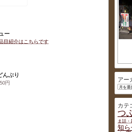
ュー
品目紹介はこちらです
どんぶり
アー
50円
ア
ー
カ
イ
カテ
ブ
つぶ
ま話・
知ら