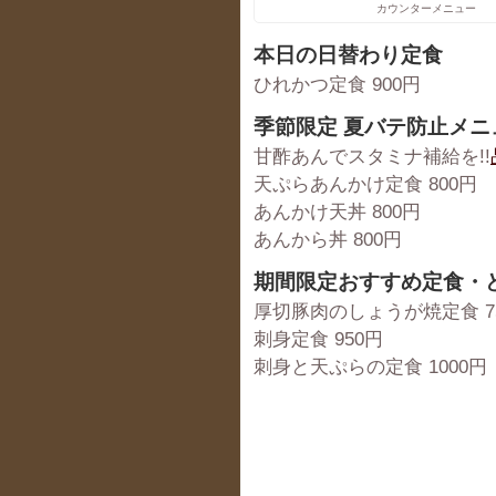
カウンターメニュー
本日の日替わり定食
ひれかつ定食 900円
季節限定 夏バテ防止メニ
甘酢あんでスタミナ補給を!!
天ぷらあんかけ定食 800円
あんかけ天丼 800円
あんから丼 800円
期間限定おすすめ定食・
厚切豚肉のしょうが焼定食 7
刺身定食 950円
刺身と天ぷらの定食 1000円