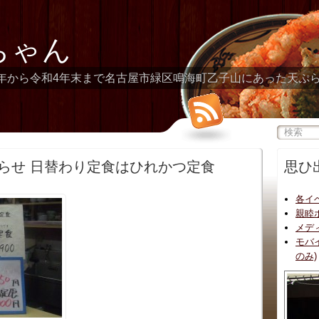
ちゃん
年から令和4年末まで名古屋市緑区鳴海町乙子山にあった天ぷ
知らせ 日替わり定食はひれかつ定食
思ひ
各イ
親睦
メデ
モバ
のみ)