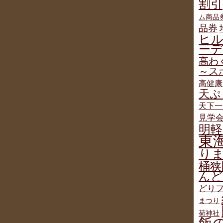
割引
ム商品
品券
ヒ
ー
高わ
～ス
高健康
天ぷ
天下一
見学
明軽
東
り
桶狭
んど
どりフ
まつり
荷神社