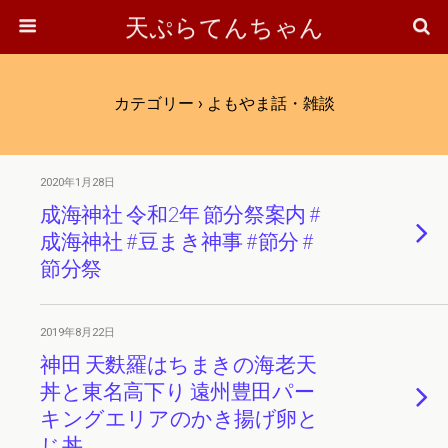
天ぷらてんちゃん
カテゴリー ›
よもやま話・雑談
2020年1月28日
成海神社 令和2年 節分祭案内 #
成海神社 #豆まき神事 #節分 #
節分祭
2019年8月22日
神田 天麩羅はちまきの海老天
丼と東名高下り 遠州豊田パー
キングエリアのかき揚げ卵と
じ丼