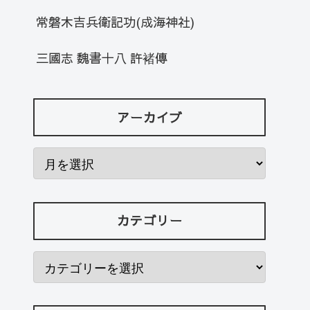
常磐木吉兵衛記功(成海神社)
三國志 魏書十八 許褚傳
アーカイブ
カテゴリー