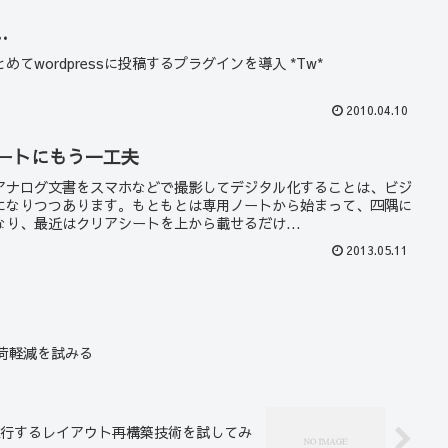
…
てwordpressに投稿するプラグインを導入 *Tw*
2010.04.10
シートにもう一工夫
アナログ文書をスマホなどで撮影してデジタル化することは、ビジ
になりつつあります。もともとは専用ノートから始まって、四隅に
り、最近はクリアシートを上から載せるだけ...
2013.05.11
負荷軽減を試みる
行するレイアウト再構築技術を試してみ