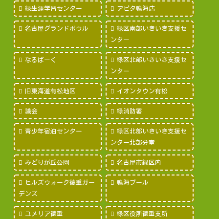
緑生涯学習センター
アピタ鳴海店
名古屋グランドボウル
緑区南部いきいき支援セ
ンター
なるぱーく
緑区北部いきいき支援セ
ンター
旧東海道有松地区
イオンタウン有松
議会
緑消防署
青少年宿泊センター
緑区北部いきいき支援セ
ンター北部分室
みどりが丘公園
名古屋市緑区内
ヒルズウォーク徳重ガー
鳴海プール
デンズ
ユメリア徳重
緑区役所徳重支所