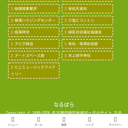
緑環境事業所
有松天満社
鳴海ハウジングセンター
六弦とコットン
成海神社
緑区社会福祉協議会
アピタ緑店
有松・鳴海絞会館
アートスペース創
氷上姉子神社
にこミュージックファク
トリー
なるぱら
Copyright © 1998-2026 名古屋市緑区地域ポータルサイト なる
みパラダイス All Rights Reserved.
メニュー
ホーム
検索
トップ
サイドバー