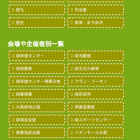
祭礼
作品展
歴史
散策・まち歩き
会場や主催者別一覧
緑保健センター
緑児童館
緑図書館
緑文化小劇場
緑保健センター徳重分室
アラン・プーサン
緑警察署
緑区役所
大高緑地公園
徳重図書館
緑福祉会館
緑スポーツセンター
徳重地区会館
イオンモール大高