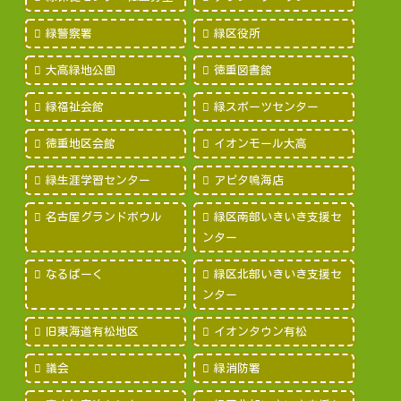
緑警察署
緑区役所
大高緑地公園
徳重図書館
緑福祉会館
緑スポーツセンター
徳重地区会館
イオンモール大高
緑生涯学習センター
アピタ鳴海店
名古屋グランドボウル
緑区南部いきいき支援セ
ンター
なるぱーく
緑区北部いきいき支援セ
ンター
旧東海道有松地区
イオンタウン有松
議会
緑消防署