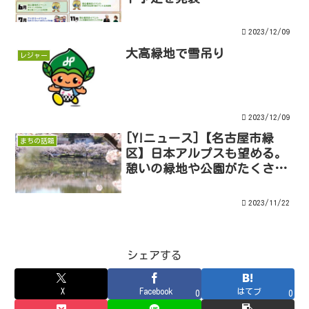
2023/12/09
大高緑地で雪吊り
レジャー
2023/12/09
[Y!ニュース]【名古屋市緑
まちの話題
区】日本アルプスも望める。
憩いの緑地や公園がたくさ
ん。緑区が誇る「自然スポッ
ト」3選(2023/11/21掲載)
2023/11/22
シェアする
X
Facebook
はてブ
0
0