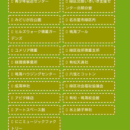
青少年宿泊センター
緑区北部いきいき支援セ
ンター北部分室
みどりが丘公園
名古屋市緑区内
ヒルズウォーク徳重ガー
鳴海プール
デンズ
ユメリア徳重
緑区役所徳重支所
緑環境事業所
有松天満社
鳴海ハウジングセンター
六弦とコットン
成海神社
緑区社会福祉協議会
アピタ緑店
有松・鳴海絞会館
アートスペース創
氷上姉子神社
にこミュージックファク
トリー