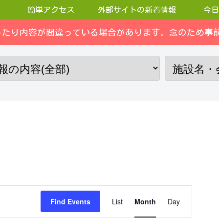
簡単アクセス
外部サイトの新着情報
今日
ったり内容が間違っている場合があります。念のため事前
E
Find Events
List
Month
Day
v