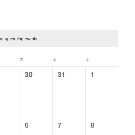
e
n
no upcoming events.
t
V
木
金
土
i
0
0
0
30
31
1
e
e
e
e
v
v
v
w
e
e
e
s
n
n
n
0
0
0
6
7
8
t
t
t
N
e
e
e