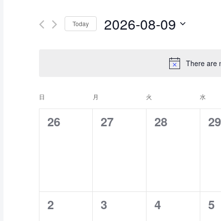
n
v
2026-08-09
t
Today
e
e
S
r
e
There are 
n
K
l
t
e
日
月
火
水
e
C
y
0
0
0
0
26
27
28
29
c
s
a
e
e
e
e
w
t
v
v
v
v
S
o
d
l
e
e
e
e
r
a
e
n
n
n
n
e
d
t
0
0
0
0
2
3
4
5
t
t
t
t
a
.
e
e
e
e
e