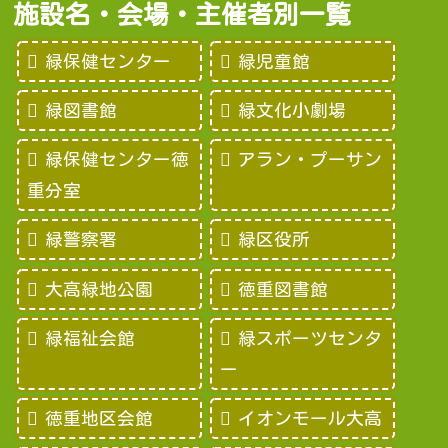
施設名・会場・主催者別一覧
緑保健センター
緑児童館
緑図書館
緑文化小劇場
緑保健センター徳
アラン・プーサン
重分室
緑警察署
緑区役所
大高緑地公園
徳重図書館
緑福祉会館
緑スポーツセンタ
ー
徳重地区会館
イオンモール大高