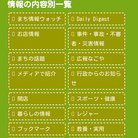
情報の内容別一覧
まち情報ウォッチ
Daily Digest
お店情報
事件・事故・不審
者・災害情報
まちの話題
広報なごや
メディアで紹介
行政からのお知ら
せ
開店
スポーツ・健康
暮らしの情報
レジャー
ブックマーク
教養・実用