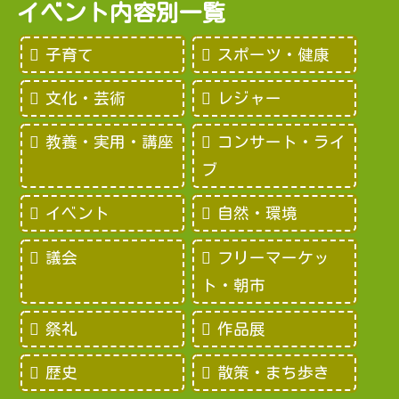
イベント内容別一覧
子育て
スポーツ・健康
文化・芸術
レジャー
教養・実用・講座
コンサート・ライ
ブ
イベント
自然・環境
議会
フリーマーケッ
ト・朝市
祭礼
作品展
歴史
散策・まち歩き