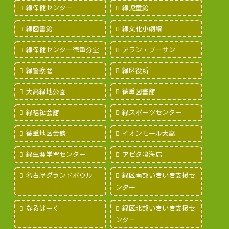
緑保健センター
緑児童館
緑図書館
緑文化小劇場
緑保健センター徳重分室
アラン・プーサン
緑警察署
緑区役所
大高緑地公園
徳重図書館
緑福祉会館
緑スポーツセンター
徳重地区会館
イオンモール大高
緑生涯学習センター
アピタ鳴海店
名古屋グランドボウル
緑区南部いきいき支援セ
ンター
なるぱーく
緑区北部いきいき支援セ
ンター