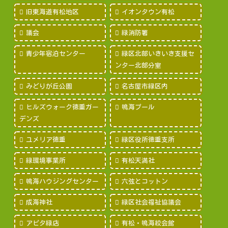
旧東海道有松地区
イオンタウン有松
議会
緑消防署
青少年宿泊センター
緑区北部いきいき支援セ
ンター北部分室
みどりが丘公園
名古屋市緑区内
ヒルズウォーク徳重ガー
鳴海プール
デンズ
ユメリア徳重
緑区役所徳重支所
緑環境事業所
有松天満社
鳴海ハウジングセンター
六弦とコットン
成海神社
緑区社会福祉協議会
アピタ緑店
有松・鳴海絞会館