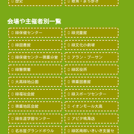
歴史
散策・まち歩き
会場や主催者別一覧
緑保健センター
緑児童館
緑図書館
緑文化小劇場
緑保健センター徳重分室
アラン・プーサン
緑警察署
緑区役所
大高緑地公園
徳重図書館
緑福祉会館
緑スポーツセンター
徳重地区会館
イオンモール大高
緑生涯学習センター
アピタ鳴海店
名古屋グランドボウル
緑区南部いきいき支援セ