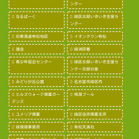
ンター
なるぱーく
緑区北部いきいき支援セ
ンター
旧東海道有松地区
イオンタウン有松
議会
緑消防署
青少年宿泊センター
緑区北部いきいき支援セ
ンター北部分室
みどりが丘公園
名古屋市緑区内
ヒルズウォーク徳重ガー
鳴海プール
デンズ
ユメリア徳重
緑区役所徳重支所
緑環境事業所
有松天満社