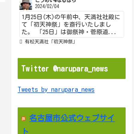
こうめい@なるぱら
2024/02/04
1月25日(木)の午前中、天満社社殿に
て「初天神祭」を斎行いたしまし
た。 「25日」は御祭神・菅原道...
有松天満社「初天神祭」
Twitter @narupara_news
Tweets by narupara_news
名古屋市公式ウェブサイ
ト