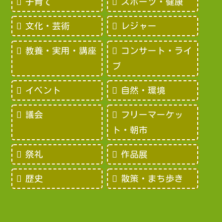
子育て
スポーツ・健康
文化・芸術
レジャー
教養・実用・講座
コンサート・ライ
ブ
イベント
自然・環境
議会
フリーマーケッ
ト・朝市
祭礼
作品展
歴史
散策・まち歩き