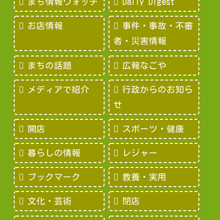
まち情報ウォッチ
Daily Digest
お店情報
事件・事故・不審
者・災害情報
まちの話題
広報なごや
メディアで紹介
行政からのお知ら
せ
開店
スポーツ・健康
暮らしの情報
レジャー
ブックマーク
教養・実用
文化・芸術
閉店