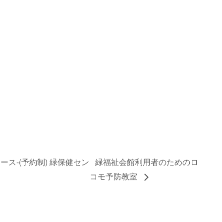
ス-(予約制) 緑保健セン
緑福祉会館利用者のためのロ
コモ予防教室