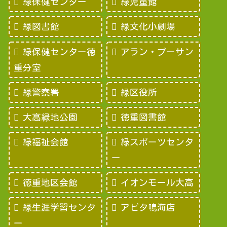
緑保健センター
緑児童館
緑図書館
緑文化小劇場
緑保健センター徳
アラン・プーサン
重分室
緑警察署
緑区役所
大高緑地公園
徳重図書館
緑福祉会館
緑スポーツセンタ
ー
徳重地区会館
イオンモール大高
緑生涯学習センタ
アピタ鳴海店
ー