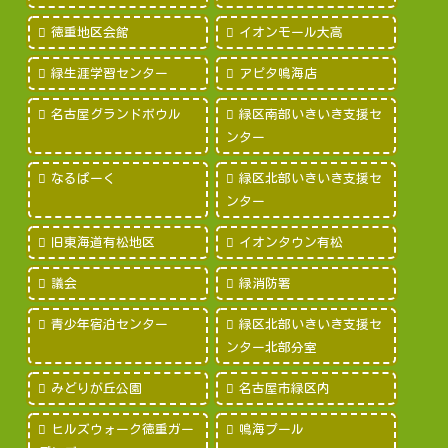
徳重地区会館
イオンモール大高
緑生涯学習センター
アピタ鳴海店
名古屋グランドボウル
緑区南部いきいき支援セ
ンター
なるぱーく
緑区北部いきいき支援セ
ンター
旧東海道有松地区
イオンタウン有松
議会
緑消防署
青少年宿泊センター
緑区北部いきいき支援セ
ンター北部分室
みどりが丘公園
名古屋市緑区内
ヒルズウォーク徳重ガー
鳴海プール