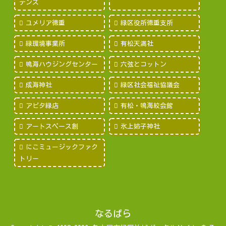
デンズ
ユメリア徳重
緑区役所徳重支所
緑環境事業所
有松天満社
鳴海ハウジングセンター
六弦とコットン
成海神社
緑区社会福祉協議会
アピタ緑店
有松・鳴海絞会館
アートスペース創
氷上姉子神社
にこミュージックファク
トリー
なるぱら