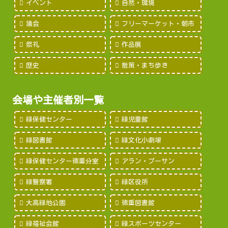
イベント
自然・環境
議会
フリーマーケット・朝市
祭礼
作品展
歴史
散策・まち歩き
会場や主催者別一覧
緑保健センター
緑児童館
緑図書館
緑文化小劇場
緑保健センター徳重分室
アラン・プーサン
緑警察署
緑区役所
大高緑地公園
徳重図書館
緑福祉会館
緑スポーツセンター