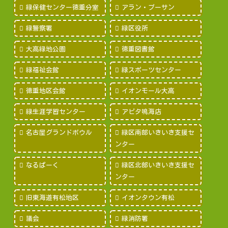
緑保健センター徳重分室
アラン・プーサン
緑警察署
緑区役所
大高緑地公園
徳重図書館
緑福祉会館
緑スポーツセンター
徳重地区会館
イオンモール大高
緑生涯学習センター
アピタ鳴海店
名古屋グランドボウル
緑区南部いきいき支援セ
ンター
なるぱーく
緑区北部いきいき支援セ
ンター
旧東海道有松地区
イオンタウン有松
議会
緑消防署