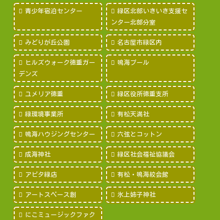
青少年宿泊センター
緑区北部いきいき支援セ
ンター北部分室
みどりが丘公園
名古屋市緑区内
ヒルズウォーク徳重ガー
鳴海プール
デンズ
ユメリア徳重
緑区役所徳重支所
緑環境事業所
有松天満社
鳴海ハウジングセンター
六弦とコットン
成海神社
緑区社会福祉協議会
アピタ緑店
有松・鳴海絞会館
アートスペース創
氷上姉子神社
にこミュージックファク