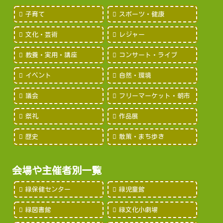
子育て
スポーツ・健康
文化・芸術
レジャー
教養・実用・講座
コンサート・ライブ
イベント
自然・環境
議会
フリーマーケット・朝市
祭礼
作品展
歴史
散策・まち歩き
会場や主催者別一覧
緑保健センター
緑児童館
緑図書館
緑文化小劇場