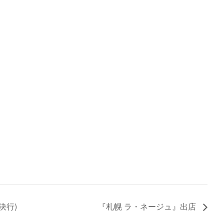
決行)
『札幌 ラ・ネージュ』出店