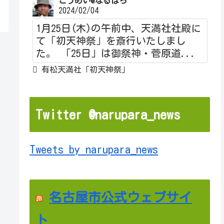
こうめい@なるぱら
2024/02/04
1月25日(木)の午前中、天満社社殿に
て「初天神祭」を斎行いたしまし
た。 「25日」は御祭神・菅原道...
有松天満社「初天神祭」
Twitter @narupara_news
Tweets by narupara_news
名古屋市公式ウェブサイ
ト