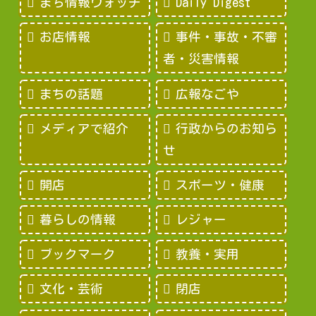
まち情報ウォッチ
Daily Digest
お店情報
事件・事故・不審
者・災害情報
まちの話題
広報なごや
メディアで紹介
行政からのお知ら
せ
開店
スポーツ・健康
暮らしの情報
レジャー
ブックマーク
教養・実用
文化・芸術
閉店