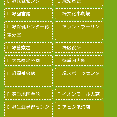
緑保健センター
緑児童館
緑図書館
緑文化小劇場
緑保健センター徳
アラン・プーサン
重分室
緑警察署
緑区役所
大高緑地公園
徳重図書館
緑福祉会館
緑スポーツセンタ
ー
徳重地区会館
イオンモール大高
緑生涯学習センタ
アピタ鳴海店
ー