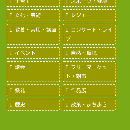
子育て
スポーツ・健康
文化・芸術
レジャー
教養・実用・講座
コンサート・ライ
ブ
イベント
自然・環境
議会
フリーマーケッ
ト・朝市
祭礼
作品展
歴史
散策・まち歩き