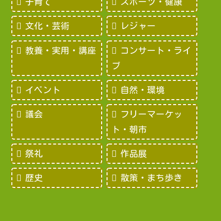
子育て
スポーツ・健康
文化・芸術
レジャー
教養・実用・講座
コンサート・ライ
ブ
イベント
自然・環境
議会
フリーマーケッ
ト・朝市
祭礼
作品展
歴史
散策・まち歩き