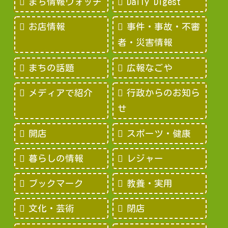
まち情報ウォッチ
Daily Digest
お店情報
事件・事故・不審
者・災害情報
まちの話題
広報なごや
メディアで紹介
行政からのお知ら
せ
開店
スポーツ・健康
暮らしの情報
レジャー
ブックマーク
教養・実用
文化・芸術
閉店