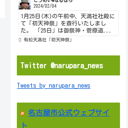
こうめい@なるぱら
2024/02/04
1月25日(木)の午前中、天満社社殿に
て「初天神祭」を斎行いたしまし
た。 「25日」は御祭神・菅原道...
有松天満社「初天神祭」
Twitter @narupara_news
Tweets by narupara_news
名古屋市公式ウェブサイ
ト