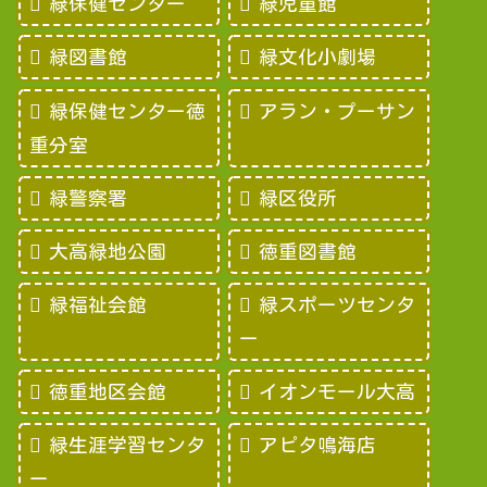
緑保健センター
緑児童館
緑図書館
緑文化小劇場
緑保健センター徳
アラン・プーサン
重分室
緑警察署
緑区役所
大高緑地公園
徳重図書館
緑福祉会館
緑スポーツセンタ
ー
徳重地区会館
イオンモール大高
緑生涯学習センタ
アピタ鳴海店
ー