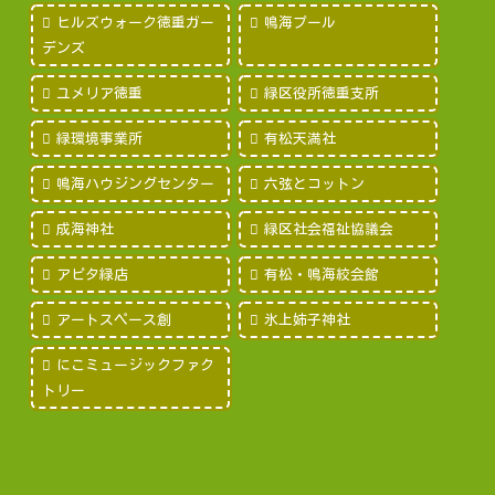
ヒルズウォーク徳重ガー
鳴海プール
デンズ
ユメリア徳重
緑区役所徳重支所
緑環境事業所
有松天満社
鳴海ハウジングセンター
六弦とコットン
成海神社
緑区社会福祉協議会
アピタ緑店
有松・鳴海絞会館
アートスペース創
氷上姉子神社
にこミュージックファク
トリー