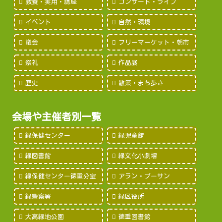
教養・実用・講座
コンサート・ライブ
イベント
自然・環境
議会
フリーマーケット・朝市
祭礼
作品展
歴史
散策・まち歩き
会場や主催者別一覧
緑保健センター
緑児童館
緑図書館
緑文化小劇場
緑保健センター徳重分室
アラン・プーサン
緑警察署
緑区役所
大高緑地公園
徳重図書館