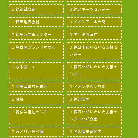
緑福祉会館
緑スポーツセンター
徳重地区会館
イオンモール大高
緑生涯学習センター
アピタ鳴海店
名古屋グランドボウル
緑区南部いきいき支援セ
ンター
なるぱーく
緑区北部いきいき支援セ
ンター
旧東海道有松地区
イオンタウン有松
議会
緑消防署
青少年宿泊センター
緑区北部いきいき支援セ
ンター北部分室
みどりが丘公園
名古屋市緑区内