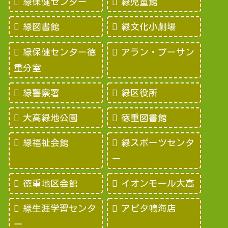
緑保健センター
緑児童館
緑図書館
緑文化小劇場
緑保健センター徳
アラン・プーサン
重分室
緑警察署
緑区役所
大高緑地公園
徳重図書館
緑福祉会館
緑スポーツセンタ
ー
徳重地区会館
イオンモール大高
緑生涯学習センタ
アピタ鳴海店
ー