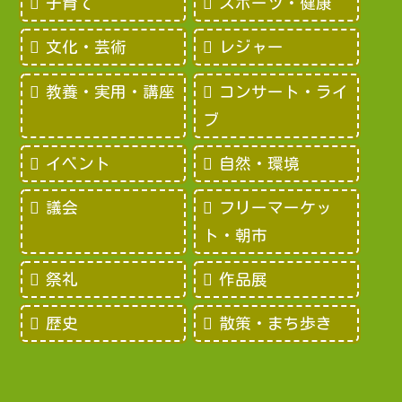
子育て
スポーツ・健康
文化・芸術
レジャー
教養・実用・講座
コンサート・ライ
ブ
イベント
自然・環境
議会
フリーマーケッ
ト・朝市
祭礼
作品展
歴史
散策・まち歩き