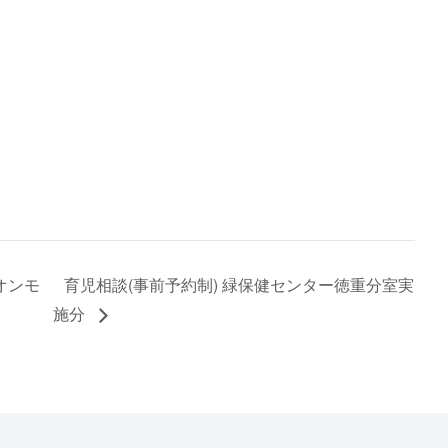
オンモ
育児相談(事前予約制) 緑保健センター徳重分室実
施分