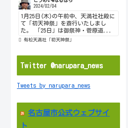
こうめい@なるぱら
2024/02/04
1月25日(木)の午前中、天満社社殿に
て「初天神祭」を斎行いたしまし
た。 「25日」は御祭神・菅原道...
有松天満社「初天神祭」
Twitter @narupara_news
Tweets by narupara_news
名古屋市公式ウェブサイ
ト