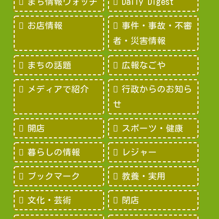
まち情報ウォッチ
Daily Digest
お店情報
事件・事故・不審
者・災害情報
まちの話題
広報なごや
メディアで紹介
行政からのお知ら
せ
開店
スポーツ・健康
暮らしの情報
レジャー
ブックマーク
教養・実用
文化・芸術
閉店