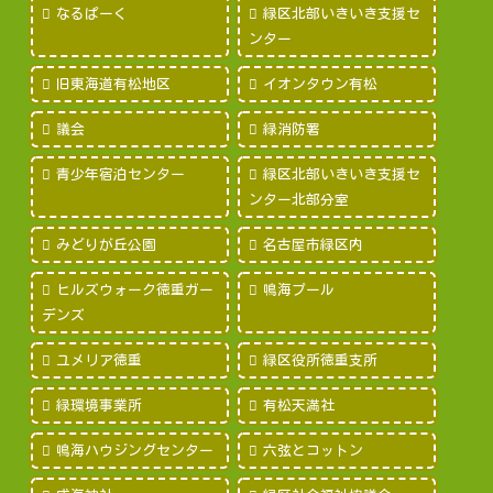
なるぱーく
緑区北部いきいき支援セ
ンター
旧東海道有松地区
イオンタウン有松
議会
緑消防署
青少年宿泊センター
緑区北部いきいき支援セ
ンター北部分室
みどりが丘公園
名古屋市緑区内
ヒルズウォーク徳重ガー
鳴海プール
デンズ
ユメリア徳重
緑区役所徳重支所
緑環境事業所
有松天満社
鳴海ハウジングセンター
六弦とコットン