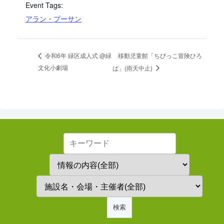
Event Tags:
アラン・プーサン
移動児童館「ちびっこ冒険ひろ
令和6年 緑区成人式 @緑
文化小劇場
ば」(雨天中止)