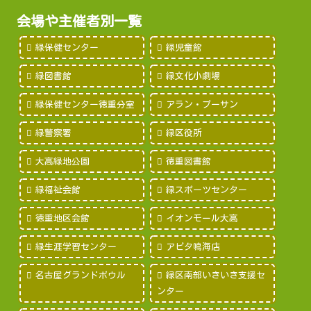
会場や主催者別一覧
緑保健センター
緑児童館
緑図書館
緑文化小劇場
緑保健センター徳重分室
アラン・プーサン
緑警察署
緑区役所
大高緑地公園
徳重図書館
緑福祉会館
緑スポーツセンター
徳重地区会館
イオンモール大高
緑生涯学習センター
アピタ鳴海店
名古屋グランドボウル
緑区南部いきいき支援セ
ンター