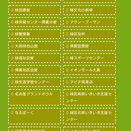
緑図書館
緑文化小劇場
緑保健センター徳重分室
アラン・プーサン
緑警察署
緑区役所
大高緑地公園
徳重図書館
緑福祉会館
緑スポーツセンター
徳重地区会館
イオンモール大高
緑生涯学習センター
アピタ鳴海店
名古屋グランドボウル
緑区南部いきいき支援セ
ンター
なるぱーく
緑区北部いきいき支援セ
ンター