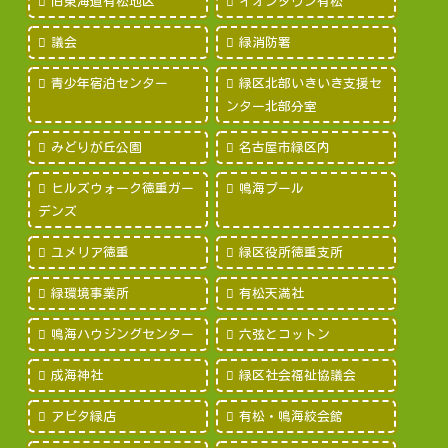
旧東海道有松地区
イオンタウン有松
議会
緑消防署
青少年宿泊センター
緑区北部いきいき支援セ
ンター北部分室
みどりが丘公園
名古屋市緑区内
ヒルズウォーク徳重ガー
鳴海プール
デンズ
ユメリア徳重
緑区役所徳重支所
緑環境事業所
有松天満社
鳴海ハウジングセンター
六弦とコットン
成海神社
緑区社会福祉協議会
アピタ緑店
有松・鳴海絞会館