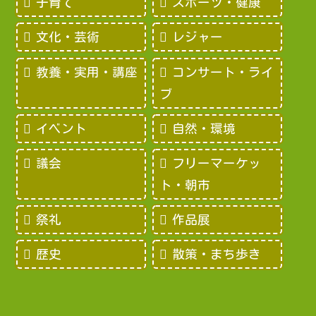
子育て
スポーツ・健康
文化・芸術
レジャー
教養・実用・講座
コンサート・ライ
ブ
イベント
自然・環境
議会
フリーマーケッ
ト・朝市
祭礼
作品展
歴史
散策・まち歩き