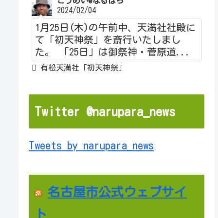
こうめい@なるぱら
2024/02/04
1月25日(木)の午前中、天満社社殿に
て「初天神祭」を斎行いたしまし
た。 「25日」は御祭神・菅原道...
有松天満社「初天神祭」
Twitter @narupara_news
Tweets by narupara_news
名古屋市公式ウェブサイ
ト