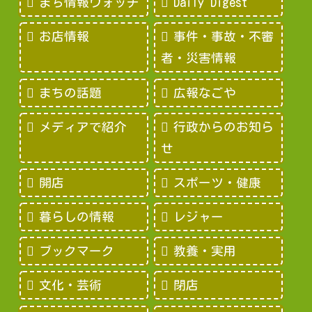
まち情報ウォッチ
Daily Digest
お店情報
事件・事故・不審
者・災害情報
まちの話題
広報なごや
メディアで紹介
行政からのお知ら
せ
開店
スポーツ・健康
暮らしの情報
レジャー
ブックマーク
教養・実用
文化・芸術
閉店