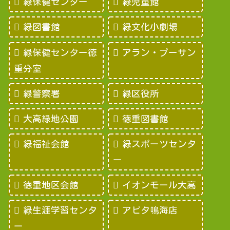
緑保健センター
緑児童館
緑図書館
緑文化小劇場
緑保健センター徳
アラン・プーサン
重分室
緑警察署
緑区役所
大高緑地公園
徳重図書館
緑福祉会館
緑スポーツセンタ
ー
徳重地区会館
イオンモール大高
緑生涯学習センタ
アピタ鳴海店
ー