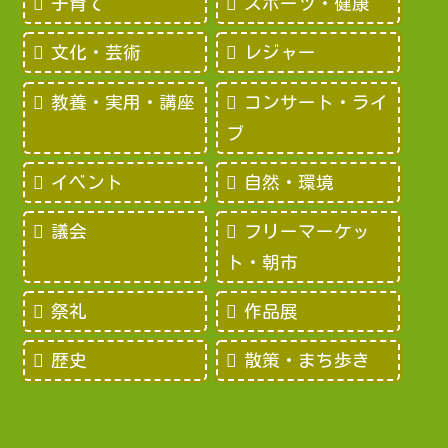
子育て
スポーツ・健康
文化・芸術
レジャー
教養・実用・講座
コンサート・ライ
ブ
イベント
自然・環境
議会
フリーマーケッ
ト・朝市
祭礼
作品展
歴史
散策・まち歩き