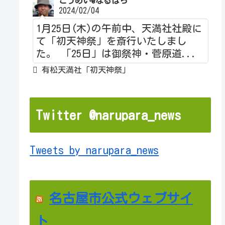
こうめい@なるぱら
2024/02/04
1月25日(木)の午前中、天満社社殿に
て「初天神祭」を斎行いたしまし
た。 「25日」は御祭神・菅原道...
有松天満社「初天神祭」
Twitter @narupara_news
Tweets by narupara_news
名古屋市公式ウェブサイ
ト