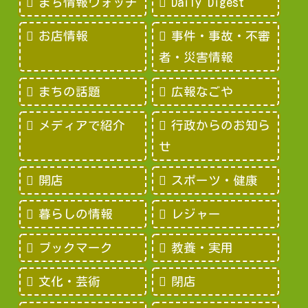
まち情報ウォッチ
Daily Digest
お店情報
事件・事故・不審
者・災害情報
まちの話題
広報なごや
メディアで紹介
行政からのお知ら
せ
開店
スポーツ・健康
暮らしの情報
レジャー
ブックマーク
教養・実用
文化・芸術
閉店