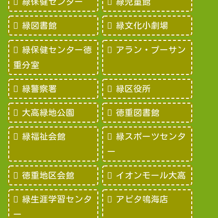
緑保健センター
緑児童館
緑図書館
緑文化小劇場
緑保健センター徳
アラン・プーサン
重分室
緑警察署
緑区役所
大高緑地公園
徳重図書館
緑福祉会館
緑スポーツセンタ
ー
徳重地区会館
イオンモール大高
緑生涯学習センタ
アピタ鳴海店
ー