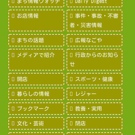
まち情報ウォッチ
Daily Digest
お店情報
事件・事故・不審
者・災害情報
まちの話題
広報なごや
メディアで紹介
行政からのお知ら
せ
開店
スポーツ・健康
暮らしの情報
レジャー
ブックマーク
教養・実用
文化・芸術
閉店