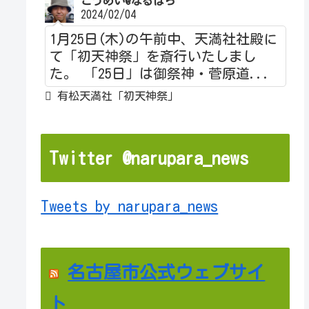
こうめい@なるぱら
2024/02/04
1月25日(木)の午前中、天満社社殿に
て「初天神祭」を斎行いたしまし
た。 「25日」は御祭神・菅原道...
有松天満社「初天神祭」
Twitter @narupara_news
Tweets by narupara_news
名古屋市公式ウェブサイ
ト