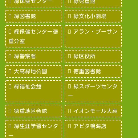
緑保健センター
緑児童館
緑図書館
緑文化小劇場
緑保健センター徳
アラン・プーサン
重分室
緑警察署
緑区役所
大高緑地公園
徳重図書館
緑福祉会館
緑スポーツセンタ
ー
徳重地区会館
イオンモール大高
緑生涯学習センタ
アピタ鳴海店
ー