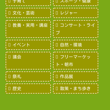
子育て
スポーツ・健康
文化・芸術
レジャー
教養・実用・講座
コンサート・ライ
ブ
イベント
自然・環境
議会
フリーマーケッ
ト・朝市
祭礼
作品展
歴史
散策・まち歩き