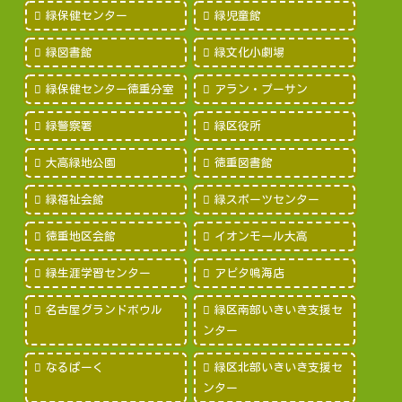
緑保健センター
緑児童館
緑図書館
緑文化小劇場
緑保健センター徳重分室
アラン・プーサン
緑警察署
緑区役所
大高緑地公園
徳重図書館
緑福祉会館
緑スポーツセンター
徳重地区会館
イオンモール大高
緑生涯学習センター
アピタ鳴海店
名古屋グランドボウル
緑区南部いきいき支援セ
ンター
なるぱーく
緑区北部いきいき支援セ
ンター