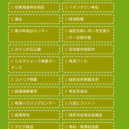
旧東海道有松地区
イオンタウン有松
議会
緑消防署
青少年宿泊センター
緑区北部いきいき支援セ
ンター北部分室
みどりが丘公園
名古屋市緑区内
ヒルズウォーク徳重ガー
鳴海プール
デンズ
ユメリア徳重
緑区役所徳重支所
緑環境事業所
有松天満社
鳴海ハウジングセンター
六弦とコットン
成海神社
緑区社会福祉協議会
アピタ緑店
有松・鳴海絞会館