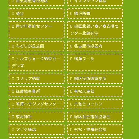
旧東海道有松地区
イオンタウン有松
議会
緑消防署
青少年宿泊センター
緑区北部いきいき支援セ
ンター北部分室
みどりが丘公園
名古屋市緑区内
ヒルズウォーク徳重ガー
鳴海プール
デンズ
ユメリア徳重
緑区役所徳重支所
緑環境事業所
有松天満社
鳴海ハウジングセンター
六弦とコットン
成海神社
緑区社会福祉協議会
アピタ緑店
有松・鳴海絞会館