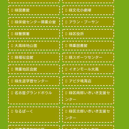
緑図書館
緑文化小劇場
緑保健センター徳重分室
アラン・プーサン
緑警察署
緑区役所
大高緑地公園
徳重図書館
緑福祉会館
緑スポーツセンター
徳重地区会館
イオンモール大高
緑生涯学習センター
アピタ鳴海店
名古屋グランドボウル
緑区南部いきいき支援セ
ンター
なるぱーく
緑区北部いきいき支援セ
ンター