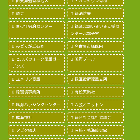
旧東海道有松地区
イオンタウン有松
議会
緑消防署
青少年宿泊センター
緑区北部いきいき支援セ
ンター北部分室
みどりが丘公園
名古屋市緑区内
ヒルズウォーク徳重ガー
鳴海プール
デンズ
ユメリア徳重
緑区役所徳重支所
緑環境事業所
有松天満社
鳴海ハウジングセンター
六弦とコットン
成海神社
緑区社会福祉協議会
アピタ緑店
有松・鳴海絞会館