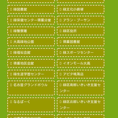
緑図書館
緑文化小劇場
緑保健センター徳重分室
アラン・プーサン
緑警察署
緑区役所
大高緑地公園
徳重図書館
緑福祉会館
緑スポーツセンター
徳重地区会館
イオンモール大高
緑生涯学習センター
アピタ鳴海店
名古屋グランドボウル
緑区南部いきいき支援セ
ンター
なるぱーく
緑区北部いきいき支援セ
ンター