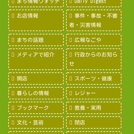
まち情報ウォッチ
Daily Digest
お店情報
事件・事故・不審
者・災害情報
まちの話題
広報なごや
メディアで紹介
行政からのお知ら
せ
開店
スポーツ・健康
暮らしの情報
レジャー
ブックマーク
教養・実用
文化・芸術
閉店