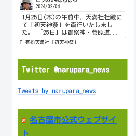
こうめい@なるぱら
2024/02/04
1月25日(木)の午前中、天満社社殿に
て「初天神祭」を斎行いたしまし
た。 「25日」は御祭神・菅原道...
有松天満社「初天神祭」
Twitter @narupara_news
Tweets by narupara_news
名古屋市公式ウェブサイ
ト