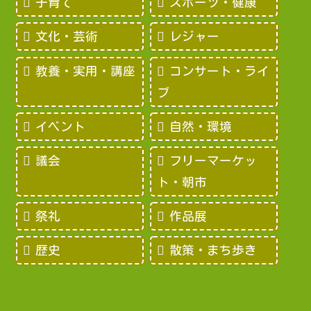
子育て
スポーツ・健康
文化・芸術
レジャー
教養・実用・講座
コンサート・ライ
ブ
イベント
自然・環境
議会
フリーマーケッ
ト・朝市
祭礼
作品展
歴史
散策・まち歩き