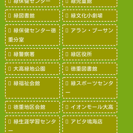
緑保健センター
緑児童館
緑図書館
緑文化小劇場
緑保健センター徳
アラン・プーサン
重分室
緑警察署
緑区役所
大高緑地公園
徳重図書館
緑福祉会館
緑スポーツセンタ
ー
徳重地区会館
イオンモール大高
緑生涯学習センタ
アピタ鳴海店
ー