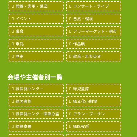
教養・実用・講座
コンサート・ライブ
イベント
自然・環境
議会
フリーマーケット・朝市
祭礼
作品展
歴史
散策・まち歩き
会場や主催者別一覧
緑保健センター
緑児童館
緑図書館
緑文化小劇場
緑保健センター徳重分室
アラン・プーサン
緑警察署
緑区役所