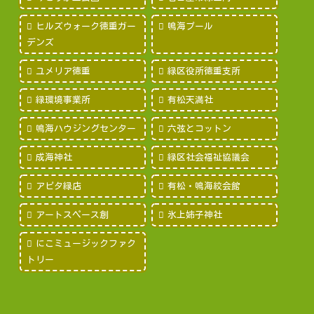
ヒルズウォーク徳重ガー
鳴海プール
デンズ
ユメリア徳重
緑区役所徳重支所
緑環境事業所
有松天満社
鳴海ハウジングセンター
六弦とコットン
成海神社
緑区社会福祉協議会
アピタ緑店
有松・鳴海絞会館
アートスペース創
氷上姉子神社
にこミュージックファク
トリー