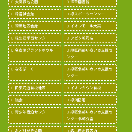
大高緑地公園
徳重図書館
緑福祉会館
緑スポーツセンター
徳重地区会館
イオンモール大高
緑生涯学習センター
アピタ鳴海店
名古屋グランドボウル
緑区南部いきいき支援セ
ンター
なるぱーく
緑区北部いきいき支援セ
ンター
旧東海道有松地区
イオンタウン有松
議会
緑消防署
青少年宿泊センター
緑区北部いきいき支援セ
ンター北部分室
みどりが丘公園
名古屋市緑区内