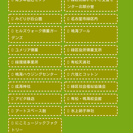
ンター北部分室
みどりが丘公園
名古屋市緑区内
ヒルズウォーク徳重ガー
鳴海プール
デンズ
ユメリア徳重
緑区役所徳重支所
緑環境事業所
有松天満社
鳴海ハウジングセンター
六弦とコットン
成海神社
緑区社会福祉協議会
アピタ緑店
有松・鳴海絞会館
アートスペース創
氷上姉子神社
にこミュージックファク
トリー