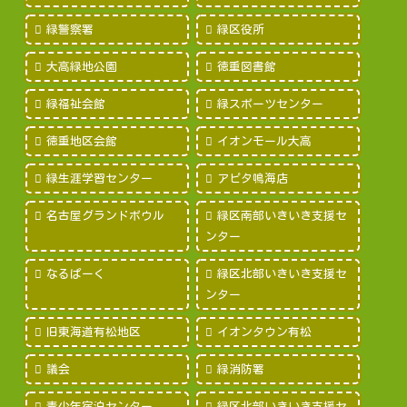
緑警察署
緑区役所
大高緑地公園
徳重図書館
緑福祉会館
緑スポーツセンター
徳重地区会館
イオンモール大高
緑生涯学習センター
アピタ鳴海店
名古屋グランドボウル
緑区南部いきいき支援セ
ンター
なるぱーく
緑区北部いきいき支援セ
ンター
旧東海道有松地区
イオンタウン有松
議会
緑消防署
青少年宿泊センター
緑区北部いきいき支援セ