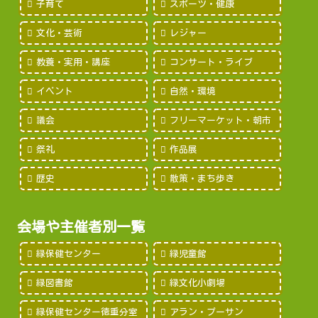
子育て
スポーツ・健康
文化・芸術
レジャー
教養・実用・講座
コンサート・ライブ
イベント
自然・環境
議会
フリーマーケット・朝市
祭礼
作品展
歴史
散策・まち歩き
会場や主催者別一覧
緑保健センター
緑児童館
緑図書館
緑文化小劇場
緑保健センター徳重分室
アラン・プーサン