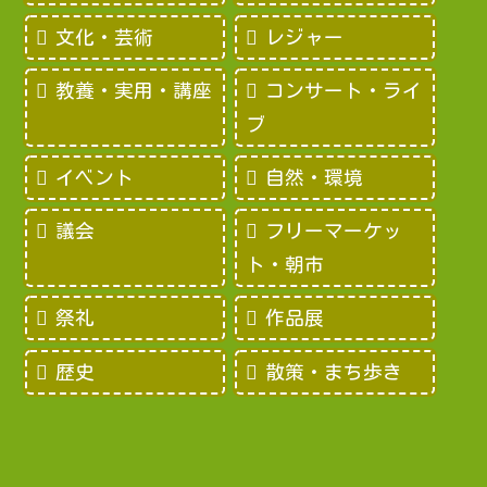
文化・芸術
レジャー
教養・実用・講座
コンサート・ライ
ブ
イベント
自然・環境
議会
フリーマーケッ
ト・朝市
祭礼
作品展
歴史
散策・まち歩き