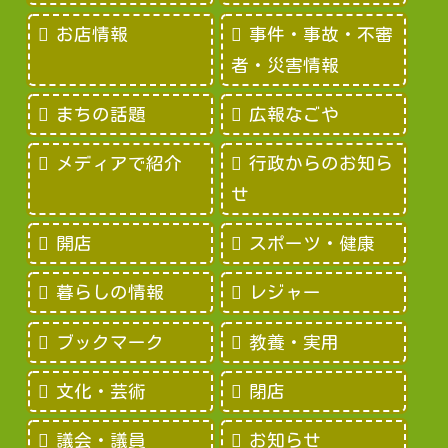
お店情報
事件・事故・不審
者・災害情報
まちの話題
広報なごや
メディアで紹介
行政からのお知ら
せ
開店
スポーツ・健康
暮らしの情報
レジャー
ブックマーク
教養・実用
文化・芸術
閉店
議会・議員
お知らせ