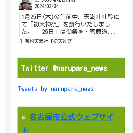
こうめい@なるぱら
2024/02/04
1月25日(木)の午前中、天満社社殿に
て「初天神祭」を斎行いたしまし
た。 「25日」は御祭神・菅原道...
有松天満社「初天神祭」
Twitter @narupara_news
Tweets by narupara_news
名古屋市公式ウェブサイ
ト