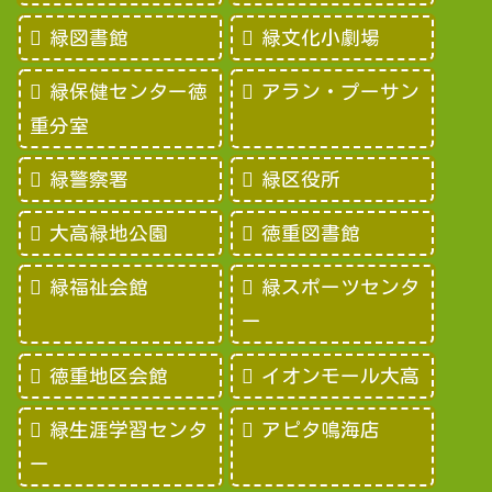
緑図書館
緑文化小劇場
緑保健センター徳
アラン・プーサン
重分室
緑警察署
緑区役所
大高緑地公園
徳重図書館
緑福祉会館
緑スポーツセンタ
ー
徳重地区会館
イオンモール大高
緑生涯学習センタ
アピタ鳴海店
ー