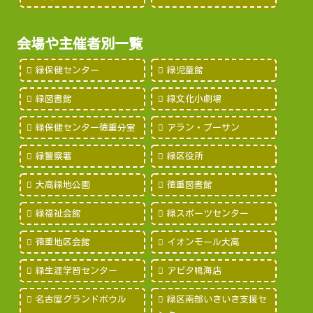
会場や主催者別一覧
緑保健センター
緑児童館
緑図書館
緑文化小劇場
緑保健センター徳重分室
アラン・プーサン
緑警察署
緑区役所
大高緑地公園
徳重図書館
緑福祉会館
緑スポーツセンター
徳重地区会館
イオンモール大高
緑生涯学習センター
アピタ鳴海店
名古屋グランドボウル
緑区南部いきいき支援セ