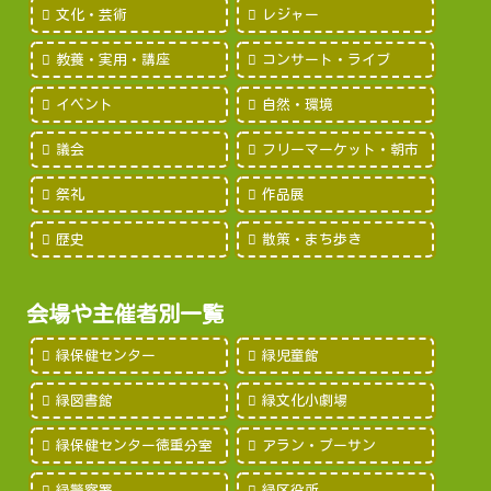
文化・芸術
レジャー
教養・実用・講座
コンサート・ライブ
イベント
自然・環境
議会
フリーマーケット・朝市
祭礼
作品展
歴史
散策・まち歩き
会場や主催者別一覧
緑保健センター
緑児童館
緑図書館
緑文化小劇場
緑保健センター徳重分室
アラン・プーサン
緑警察署
緑区役所