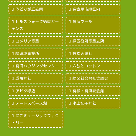
みどりが丘公園
名古屋市緑区内
ヒルズウォーク徳重ガー
鳴海プール
デンズ
ユメリア徳重
緑区役所徳重支所
緑環境事業所
有松天満社
鳴海ハウジングセンター
六弦とコットン
成海神社
緑区社会福祉協議会
アピタ緑店
有松・鳴海絞会館
アートスペース創
氷上姉子神社
にこミュージックファク
トリー