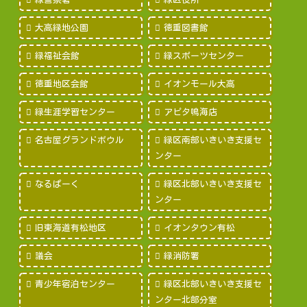
大高緑地公園
徳重図書館
緑福祉会館
緑スポーツセンター
徳重地区会館
イオンモール大高
緑生涯学習センター
アピタ鳴海店
名古屋グランドボウル
緑区南部いきいき支援セ
ンター
なるぱーく
緑区北部いきいき支援セ
ンター
旧東海道有松地区
イオンタウン有松
議会
緑消防署
青少年宿泊センター
緑区北部いきいき支援セ
ンター北部分室