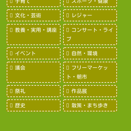
子育て
スポーツ・健康
文化・芸術
レジャー
教養・実用・講座
コンサート・ライ
ブ
イベント
自然・環境
議会
フリーマーケッ
ト・朝市
祭礼
作品展
歴史
散策・まち歩き