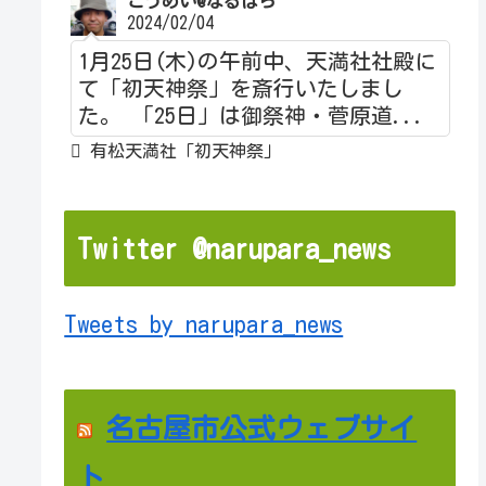
こうめい@なるぱら
2024/02/04
1月25日(木)の午前中、天満社社殿に
て「初天神祭」を斎行いたしまし
た。 「25日」は御祭神・菅原道...
有松天満社「初天神祭」
Twitter @narupara_news
Tweets by narupara_news
名古屋市公式ウェブサイ
ト