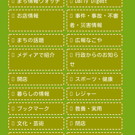
まち情報ウォッチ
Daily Digest
お店情報
事件・事故・不審
者・災害情報
まちの話題
広報なごや
メディアで紹介
行政からのお知ら
せ
開店
スポーツ・健康
暮らしの情報
レジャー
ブックマーク
教養・実用
文化・芸術
閉店