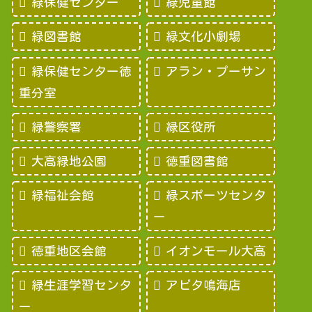
緑保健センター
緑児童館
緑図書館
緑文化小劇場
緑保健センター徳
アラン・プーサン
重分室
緑警察署
緑区役所
大高緑地公園
徳重図書館
緑福祉会館
緑スポーツセンタ
ー
徳重地区会館
イオンモール大高
緑生涯学習センタ
アピタ鳴海店
ー